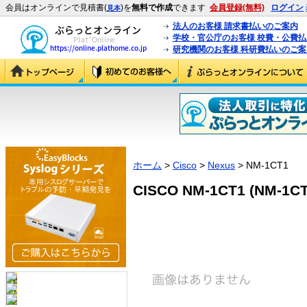
会員はオンラインで見積書(
)を
無料で作成
できます
会員登録(無料)
ログイン
見本
法人のお客様 請求書払いのご案内
学校・官公庁のお客様 校費・公費
研究機関のお客様 科研費払いのご案
ホーム
>
Cisco
>
Nexus
> NM-1CT1
CISCO NM-1CT1 (NM-1CT