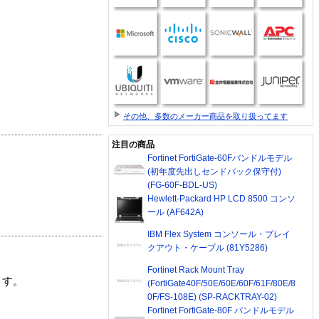
その他、多数のメーカー商品を取り扱ってます
注目の商品
Fortinet FortiGate-60Fバンドルモデル
(初年度先出しセンドバック保守付)
(FG-60F-BDL-US)
Hewlett-Packard HP LCD 8500 コンソ
ール (AF642A)
IBM Flex System コンソール・ブレイ
クアウト・ケーブル (81Y5286)
Fortinet Rack Mount Tray
ます。
(FortiGate40F/50E/60E/60F/61F/80E/8
0F/FS-108E) (SP-RACKTRAY-02)
Fortinet FortiGate-80F バンドルモデル