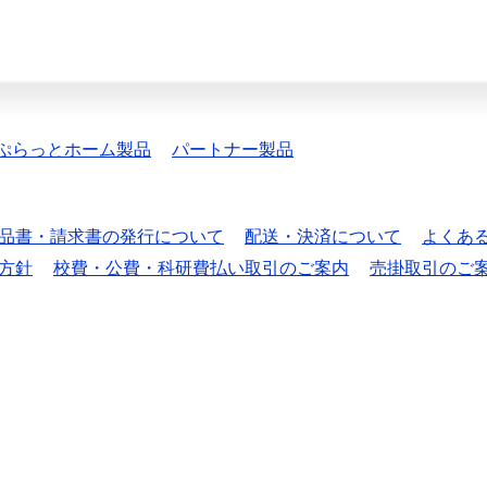
ぷらっとホーム製品
パートナー製品
品書・請求書の発行について
配送・決済について
よくあ
方針
校費・公費・科研費払い取引のご案内
売掛取引のご