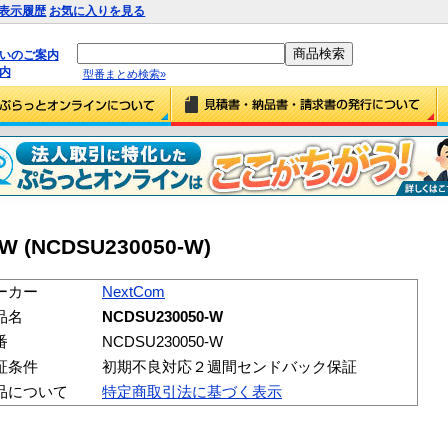
表示履歴
お気に入りを見る
払いのご案内
内
型番まとめ検索»
W (NCDSU230050-W)
ーカー
NextCom
品名
NCDSU230050-W
番
NCDSU230050-W
証条件
初期不良対応２週間センドバック保証
品について
特定商取引法に基づく表示