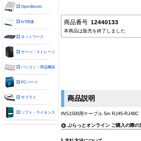
OpenBlocks
商品番号
12440133
IoT関連
本商品は販売を終了しました
ネットワーク
サーバ・ストレージ
パソコン・周辺機器
PCパーツ
商品説明
サプライ
ソフト・ライセンス
INS1500用ケーブル 5m RJ45-RJ48
ぷらっとオンライン ご購入の際の
支払方法について