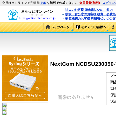
会員はオンラインで見積書(
)を
無料で作成
できます
会員登録(無料)
ログイン
見本
法人のお客様 請求書払いのご案内
学校・官公庁のお客様 校費・公費
研究機関のお客様 科研費払いのご案
NextCom NCDSU230050-
メ
商
型
保
返