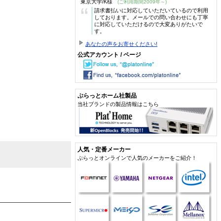
東京大学/K様
(ご利用期間2009年～)
“
請求書払いに対応していただいているので利用
しております。メールでの問い合わせにも丁寧
に対応していただけるので大変ありがたいで
す。
あなたの声をお寄せください!
公式アカウント / ページ
ぷらっとホーム社製品
当社ブランドの製品情報はこちら
人気・定番メーカー
ぷらっとオンラインで人気のメーカーをご紹介！