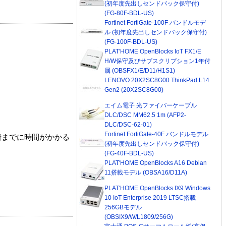
(初年度先出しセンドバック保守付)
(FG-80F-BDL-US)
Fortinet FortiGate-100F バンドルモデ
ル (初年度先出しセンドバック保守付)
(FG-100F-BDL-US)
PLAT'HOME OpenBlocks IoT FX1/E
H/W保守及びサブスクリプション1年付
属 (OBSFX1/E/D11/H1S1)
LENOVO 20X2SC8G00 ThinkPad L14
Gen2 (20X2SC8G00)
エイム電子 光ファイバーケーブル
DLC/DSC MM62.5 1m (AFP2-
DLC/DSC-62-01)
Fortinet FortiGate-40F バンドルモデル
着までに時間がかかる
(初年度先出しセンドバック保守付)
(FG-40F-BDL-US)
PLAT'HOME OpenBlocks A16 Debian
11搭載モデル (OBSA16/D11A)
PLAT'HOME OpenBlocks IX9 Windows
10 IoT Enterprise 2019 LTSC搭載
256GBモデル
(OBSIX9/W/L1809/256G)