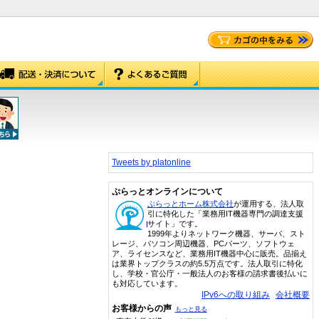
Tweets by platonline
ぷらっとオンラインについて
ぷらっとホーム株式会社
が運用する、法人取
引に特化した「業務用IT機器専門の調達支援
サイト」です。
1999年よりネットワーク機器、サーバ、スト
レージ、パソコン周辺機器、PCパーツ、ソフトウェ
ア、ライセンスなど、業務用IT機器中心に販売。品揃え
は業界トップクラスの約5.5万点です。法人取引に特化
し、学校・官公庁・一般法人のお客様の請求書後払いに
も対応しています。
IPv6への取り組み
会社概要
お客様からの声
もっと見る