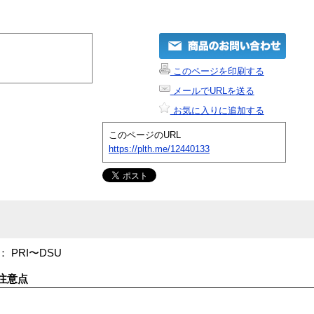
このページを印刷する
メールでURLを送る
お気に入りに追加する
このページのURL
https://plth.me/12440133
C ： PRI〜DSU
注意点