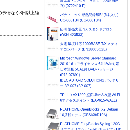
富士通 POS-Cサーマルロール紙(高保
存) (0722410-P)
の事情なく8日以上経
パナソニック 感熱記録紙B4(6本入り)
UG-0001B4 (UG-0001B4)
応研 販売大臣 NX スタンドアロン
(OKN-423533)
大電 環境対応 1000BASE-T/X メディ
アコンバータ (DN1800SG2E)
Microsoft Windows Server Standard
2019 16コアライセンス 64bitWin対応
日本語版 5CAL付 DVDパッケージ
(P73-07691)
IDEC AUTO-ID SOLUTIONS バッテリ
ー BP-007 (BP-007)
TP-Link AX1800 壁面埋め込み型 Wi-Fi
6アクセスポイント (EAP615-WALL)
PLAT'HOME OpenBlocks IX9 Debian
10搭載モデル (OBSIX9/D10A)
PLAT'HOME EasyBlocks Syslog 120G
サブスクリプション(保守サービス) 1年