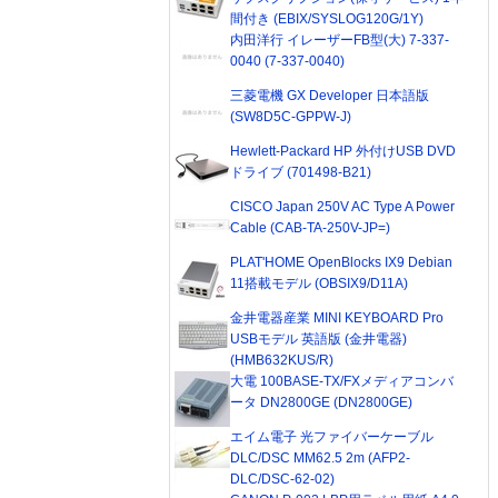
間付き (EBIX/SYSLOG120G/1Y)
内田洋行 イレーザーFB型(大) 7-337-
0040 (7-337-0040)
三菱電機 GX Developer 日本語版
(SW8D5C-GPPW-J)
Hewlett-Packard HP 外付けUSB DVD
ドライブ (701498-B21)
CISCO Japan 250V AC Type A Power
Cable (CAB-TA-250V-JP=)
PLAT'HOME OpenBlocks IX9 Debian
11搭載モデル (OBSIX9/D11A)
金井電器産業 MINI KEYBOARD Pro
USBモデル 英語版 (金井電器)
(HMB632KUS/R)
大電 100BASE-TX/FXメディアコンバ
ータ DN2800GE (DN2800GE)
エイム電子 光ファイバーケーブル
DLC/DSC MM62.5 2m (AFP2-
DLC/DSC-62-02)