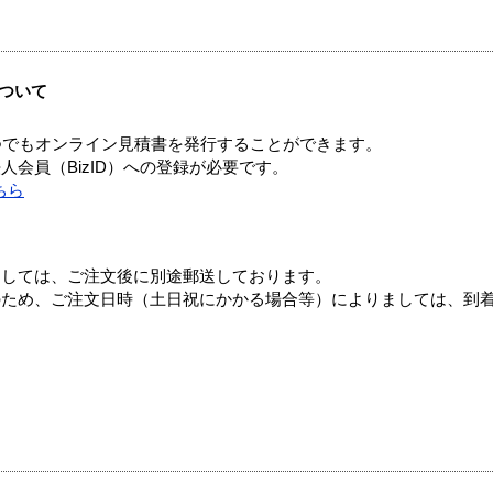
ついて
つでもオンライン見積書を発行することができます。
会員（BizID）への登録が必要です。
ちら
ましては、ご注文後に別途郵送しております。
のため、ご注文日時（土日祝にかかる場合等）によりましては、到