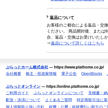
返品について
お客様のご都合による返品・交
ください。 商品開封後、または
合、返品・交換はお受けいたし
⇒
返品について詳しくはこちら
ぷらっとホーム株式会社
—
https://www.plathome.co.jp/
会社概要
株主・投資家情報
電子公告
OpenBlocks
ぷらっとオンライン
—
https://online.plathome.co.jp/
ご利用ガイド
ぷらっとオンラインについて
見積書・納
配送・決済について
よくあるご質問
特定商取引法に基
個人情報取り扱い方針
校費・公費・科研費払い取引のご