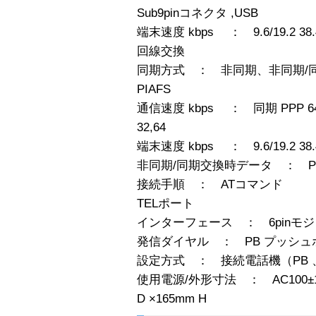
Sub9pinコネクタ ,USB
端末速度 kbps ： 9.6/19.2 38.
回線交換
同期方式 ： 非同期、非同期/同期PP
PIAFS
通信速度 kbps ： 同期 PPP 64/
32,64
端末速度 kbps ： 9.6/19.2 38.4
非同期/同期交換時データ ： P
接続手順 ： ATコマンド
TELポート
インターフェース ： 6pinモジュ
発信ダイヤル ： PB プッシュホ
設定方式 ： 接続電話機（PB
使用電源/外形寸法 ： AC100±10% 
D ×165mm H