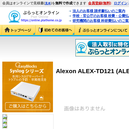
会員はオンラインで見積書(
)を
無料で作成
できます
会員登録(無料)
ログイン
見本
法人のお客様 請求書払いのご案内
学校・官公庁のお客様 校費・公費
研究機関のお客様 科研費払いのご案
Alexon ALEX-TD121 (AL