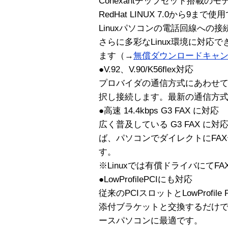
Conexantチップセット搭載のモ
RedHat LINUX 7.0から9ま
Linuxパソコンの電話回線への
さらに多彩なLinux環境に対応
ます（→
無償ダウンロードキャ
●V.92、V.90/K56flex対応
プロバイダの通信方式にあわせて、V
択し接続します。最新の通信方式 V
●高速 14.4kbps G3 FAX に対応
広く普及している G3 FAX に対
ば、パソコンでダイレクトにFA
す。
※Linuxでは有償ドライバにてF
●LowProfilePCIにも対応
従来のPCIスロットとLowProfile
添付ブラケットと交換するだけで、Lo
ースパソコンに最適です。