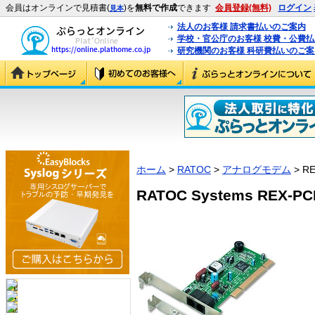
会員はオンラインで見積書(
)を
無料で作成
できます
会員登録(無料)
ログイン
見本
法人のお客様 請求書払いのご案内
学校・官公庁のお客様 校費・公費
研究機関のお客様 科研費払いのご案
ホーム
>
RATOC
>
アナログモデム
> RE
RATOC Systems REX-PCI