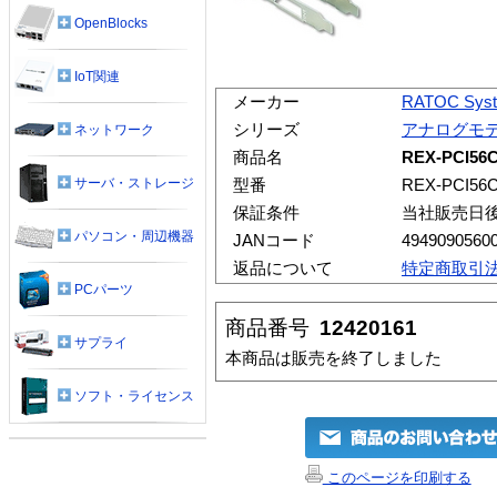
OpenBlocks
IoT関連
メーカー
RATOC Sys
シリーズ
アナログモ
ネットワーク
商品名
REX-PCI56
サーバ・ストレージ
型番
REX-PCI56
保証条件
当社販売日
パソコン・周辺機器
JANコード
4949090560
返品について
特定商取引
PCパーツ
商品番号
12420161
サプライ
本商品は販売を終了しました
ソフト・ライセンス
このページを印刷する