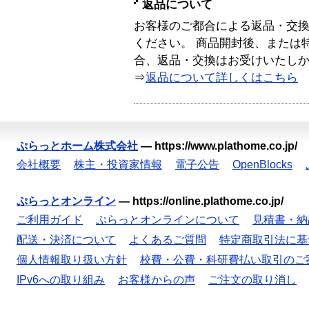
返品について
お客様のご都合による返品・交
ください。 商品開封後、または
合、返品・交換はお受けいたし
⇒
返品について詳しくはこちら
ぷらっとホーム株式会社
—
https://www.plathome.co.jp/
会社概要
株主・投資家情報
電子公告
OpenBlocks
ぷらっとオンライン
—
https://online.plathome.co.jp/
ご利用ガイド
ぷらっとオンラインについて
見積書・納
配送・決済について
よくあるご質問
特定商取引法に基
個人情報取り扱い方針
校費・公費・科研費払い取引のご
IPv6への取り組み
お客様からの声
ご注文の取り消し