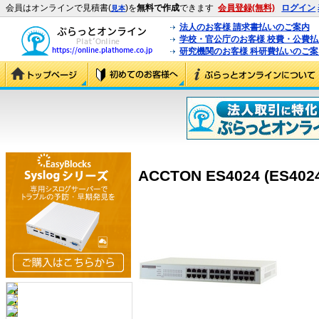
会員はオンラインで見積書(
)を
無料で作成
できます
会員登録(無料)
ログイン
見本
法人のお客様 請求書払いのご案内
学校・官公庁のお客様 校費・公費
研究機関のお客様 科研費払いのご案
ACCTON ES4024 (ES402