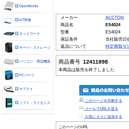
OpenBlocks
メーカー
ACCTON
IoT関連
商品名
ES4024
型番
ES4024
ネットワーク
保証条件
当社販売日
返品について
特定商取引
サーバ・ストレージ
商品番号
12411898
パソコン・周辺機器
本商品は販売を終了しました
PCパーツ
サプライ
このページを印刷する
ソフト・ライセンス
メールでURLを送る
お気に入りに追加する
このページのURL