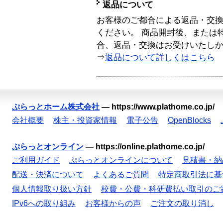
返品について
お客様のご都合による返品・交
ください。 商品開封後、または
合、返品・交換はお受けいたし
⇒
返品について詳しくはこちら
ぷらっとホーム株式会社
—
https://www.plathome.co.jp/
会社概要
株主・投資家情報
電子公告
OpenBlocks
ぷらっとオンライン
—
https://online.plathome.co.jp/
ご利用ガイド
ぷらっとオンラインについて
見積書・納
配送・決済について
よくあるご質問
特定商取引法に基
個人情報取り扱い方針
校費・公費・科研費払い取引のご
IPv6への取り組み
お客様からの声
ご注文の取り消し