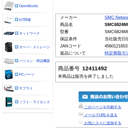
OpenBlocks
メーカー
SMC Netwo
IoT関連
商品名
SMC6824M
型番
SMC6824M
ネットワーク
保証条件
当社販売日
JANコード
4560121653
サーバ・ストレージ
返品について
特定商取引
パソコン・周辺機器
商品番号
12411492
PCパーツ
本商品は販売を終了しました
サプライ
ソフト・ライセンス
このページを印刷する
メールでURLを送る
お気に入りに追加する