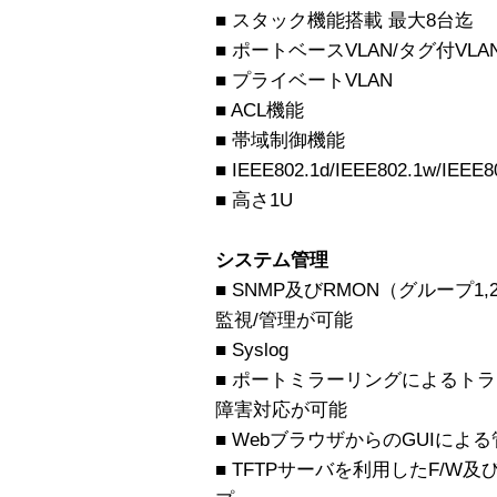
■ スタック機能搭載 最大8台迄
■ ポートベースVLAN/タグ付VLA
■ プライベートVLAN
■ ACL機能
■ 帯域制御機能
■ IEEE802.1d/IEEE802.1w/IEEE
■ 高さ1U
システム管理
■ SNMP及びRMON（グループ1
監視/管理が可能
■ Syslog
■ ポートミラーリングによるト
障害対応が可能
■ WebブラウザからのGUIによ
■ TFTPサーバを利用したF/