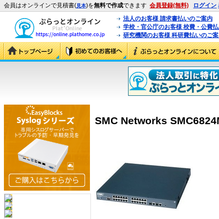
会員はオンラインで見積書(
)を
無料で作成
できます
会員登録(無料)
ログイン
見本
法人のお客様 請求書払いのご案内
学校・官公庁のお客様 校費・公費
研究機関のお客様 科研費払いのご案
SMC Networks SMC6824