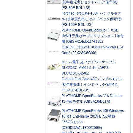
(初年度先出しセンドバック保守付)
(FG-80F-BDL-US)
Fortinet FortiGate-100F バンドルモデ
ル (初年度先出しセンドバック保守付)
(FG-100F-BDL-US)
PLAT'HOME OpenBlocks IoT FX1/E
H/W保守及びサブスクリプション1年付
属 (OBSFX1/E/D11/H1S1)
LENOVO 20X2SC8G00 ThinkPad L14
Gen2 (20X2SC8G00)
エイム電子 光ファイバーケーブル
DLC/DSC MM62.5 1m (AFP2-
DLC/DSC-62-01)
Fortinet FortiGate-40F バンドルモデル
(初年度先出しセンドバック保守付)
(FG-40F-BDL-US)
PLAT'HOME OpenBlocks A16 Debian
11搭載モデル (OBSA16/D11A)
PLAT'HOME OpenBlocks IX9 Windows
10 IoT Enterprise 2019 LTSC搭載
256GBモデル
(OBSIX9/W/L1809/256G)