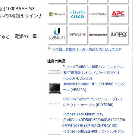
1000BASE-SX、
モデルの3種類をラインナ
すると、電源の二重
その他、多数のメーカー商品を取り扱ってます
注目の商品
Fortinet FortiGate-60Fバンドルモデル
(初年度先出しセンドバック保守付)
(FG-60F-BDL-US)
Hewlett-Packard HP LCD 8500 コンソ
ール (AF642A)
IBM Flex System コンソール・ブレイ
クアウト・ケーブル (81Y5286)
Fortinet Rack Mount Tray
(FortiGate40F/50E/60E/60F/61F/80E/8
0F/FS-108E) (SP-RACKTRAY-02)
Fortinet FortiGate-80F バンドルモデル