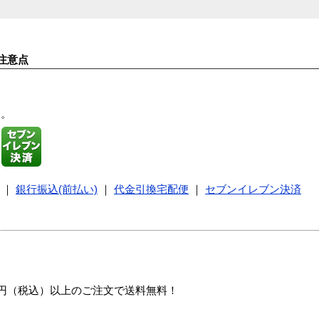
注意点
す。
｜
銀行振込(前払い)
｜
代金引換宅配便
｜
セブンイレブン決済
00円（税込）以上のご注文で送料無料！