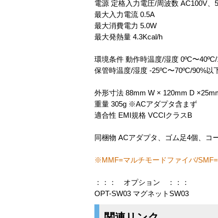
電源 定格入力電圧/周波数 AC100V、50
最大入力電流 0.5A
最大消費電力 5.0W
最大発熱量 4.3Kcal/h
環境条件 動作時温度/湿度 0ºC〜40ºC
保管時温度/湿度 -25ºC〜70ºC/90
外形寸法 88mm W × 120mm D ×2
重量 305g ※ACアダプタ含まず
適合性 EMI規格 VCCIクラスB
同梱物 ACアダプタ、ゴム足4個、コ
※MMF=マルチモードファイバ/SM
：：： オプション ：：：
OPT-SW03 マグネットSW03
関連リンク