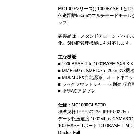
MC1000シリーズは1000BASE-Tと
伝送距離550mのマルチモードモデルか
ップ。
各製品は、スタンドアローンデバイ
化、SNMP管理機能にも対応します。
主な機能
■ 1000BASE-T to 1000BASE-SX
■ MMF550m, SMF10km,20kmの3機
■ MDI/MDI-X自動認識、オートネゴシ
■ ラックマウントシャーシ 別売 収容
■ 小型ACアダプタ
仕様：MC1000GLSC10
標準規格 IEEE802.3z, IEEE802.3ab
データ転送速度 1000Mbps CSMA/CD
1000BASE-Tポート 1000BASE-T M
Duplex Full