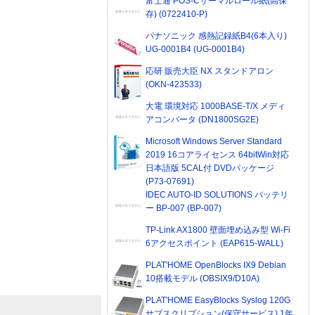
富士通 POS-Cサーマルロール紙(高保
存) (0722410-P)
パナソニック 感熱記録紙B4(6本入り)
UG-0001B4 (UG-0001B4)
応研 販売大臣 NX スタンドアロン
(OKN-423533)
大電 環境対応 1000BASE-T/X メディ
アコンバータ (DN1800SG2E)
Microsoft Windows Server Standard
2019 16コアライセンス 64bitWin対応
日本語版 5CAL付 DVDパッケージ
(P73-07691)
IDEC AUTO-ID SOLUTIONS バッテリ
ー BP-007 (BP-007)
TP-Link AX1800 壁面埋め込み型 Wi-Fi
6アクセスポイント (EAP615-WALL)
PLAT'HOME OpenBlocks IX9 Debian
10搭載モデル (OBSIX9/D10A)
PLAT'HOME EasyBlocks Syslog 120G
サブスクリプション(保守サービス) 1年