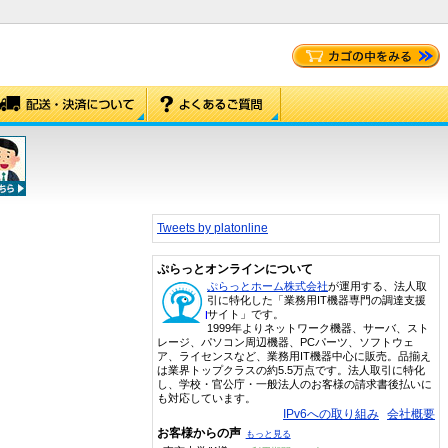
Tweets by platonline
ぷらっとオンラインについて
ぷらっとホーム株式会社
が運用する、法人取
引に特化した「業務用IT機器専門の調達支援
サイト」です。
1999年よりネットワーク機器、サーバ、スト
レージ、パソコン周辺機器、PCパーツ、ソフトウェ
ア、ライセンスなど、業務用IT機器中心に販売。品揃え
は業界トップクラスの約5.5万点です。法人取引に特化
し、学校・官公庁・一般法人のお客様の請求書後払いに
も対応しています。
IPv6への取り組み
会社概要
お客様からの声
もっと見る