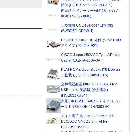
間付き (EBIX/SYSLOG120G/1Y)
内田洋行 イレーザーFB型(大) 7-337-
0040 (7-337-0040)
三菱電機 GX Developer 日本語版
(SW8D5C-GPPW-J)
Hewlett-Packard HP 外付けUSB DVD
ドライブ (701498-B21)
CISCO Japan 250V AC Type A Power
Cable (CAB-TA-250V-JP=)
PLAT'HOME OpenBlocks IX9 Debian
11搭載モデル (OBSIX9/D11A)
金井電器産業 MINI KEYBOARD Pro
USBモデル 英語版 (金井電器)
(HMB632KUS/R)
大電 100BASE-TX/FXメディアコンバ
ータ DN2800GE (DN2800GE)
エイム電子 光ファイバーケーブル
DLC/DSC MM62.5 2m (AFP2-
DLC/DSC-62-02)