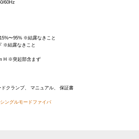
/60Hz
/15%〜95% ※結露なきこと
%以下 ※結露なきこと
5mm H ※突起部含まず
ードクランプ、 マニュアル、 保証書
F=シングルモードファイバ