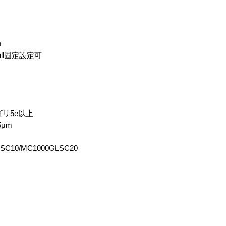
m
M/Full固定設定可
ゴリ5e以上
5μm
C10/MC1000GLSC20