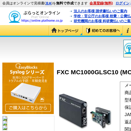
会員はオンラインで見積書(
)を
無料で作成
できます
会員登録(無料)
ログイン
見本
法人のお客様 請求書払いのご案内
学校・官公庁のお客様 校費・公費
研究機関のお客様 科研費払いのご案
FXC MC1000GLSC10 (M
メ
商
型
保
J
返
関