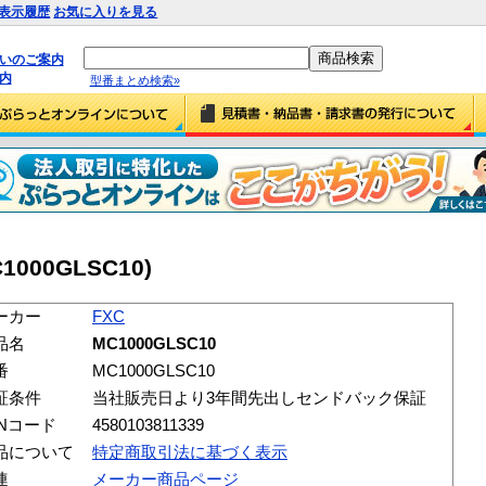
表示履歴
お気に入りを見る
払いのご案内
内
型番まとめ検索»
C1000GLSC10)
ーカー
FXC
品名
MC1000GLSC10
番
MC1000GLSC10
証条件
当社販売日より3年間先出しセンドバック保証
ANコード
4580103811339
品について
特定商取引法に基づく表示
連
メーカー商品ページ