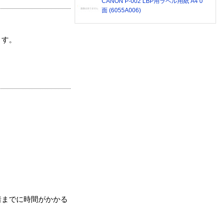
CANON P-002 LBP用ラベル用紙 A4 0
面 (6055A006)
ます。
着までに時間がかかる