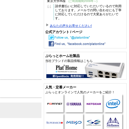
東京大学/K様
(ご利用期間2009年～)
“
請求書払いに対応していただいているので利用
しております。メールでの問い合わせにも丁寧
に対応していただけるので大変ありがたいで
す。
あなたの声をお寄せください!
公式アカウント / ページ
ぷらっとホーム社製品
当社ブランドの製品情報はこちら
人気・定番メーカー
ぷらっとオンラインで人気のメーカーをご紹介！