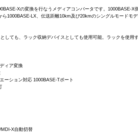
1000BASE-Xの変換を行なうメディアコンバータです。1000BASE-X側は
ら1000BASE-LX、伝送距離10km及び20kmのシングルモード
スとしても、ラック収納デバイスとしても使用可能。ラックを使用
/LXメディア変換
種
エーション対応 1000BASE-Tポート
可
DI/MDI-X自動切替