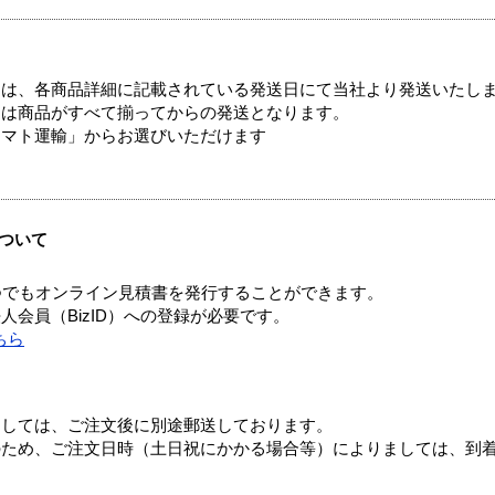
ては、各商品詳細に記載されている発送日にて当社より発送いたし
送は商品がすべて揃ってからの発送となります。
ヤマト運輸」からお選びいただけます
ついて
つでもオンライン見積書を発行することができます。
会員（BizID）への登録が必要です。
ちら
ましては、ご注文後に別途郵送しております。
のため、ご注文日時（土日祝にかかる場合等）によりましては、到