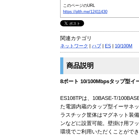
このページのURL
https://plth.me/12411430
関連カテゴリ
ネットワーク
|
ハブ
|
ES
|
10/100M
商品説明
8ポート 10/100Mbpsタップ
ES108TPは、10BASE-T/100
た電源内蔵のタップ型イーサネッ
ラスチック筐体はマグネット装
ンなどに設置可能。壁掛け用フ
環境でご利用いただくことがで