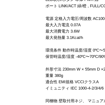
ポート LINK/ACT 緑/橙 , FULL
電源 定格入力電圧/周波数 AC100-2
最大入力電流 0.07A
最大消費電力 3.6W
最大発熱量 3.1Kcal/h
環境条件 動作時温度/湿度 0ºC〜5
保管時温度/湿度 -40ºC〜70ºC
外形寸法 230mm W × 55mm D ×
重量 380g
適合性 EMI規格 VCCIクラスA
イミュニティ IEC 1000-4-2/3/4/6
同梱物 壁取付用ネジ、 マニュア