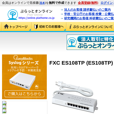
会員はオンラインで見積書(
)を
無料で作成
できます
会員登録(無料)
ログイン
見本
法人のお客様 請求書払いのご案内
学校・官公庁のお客様 校費・公費
研究機関のお客様 科研費払いのご案
FXC ES108TP (ES108TP)