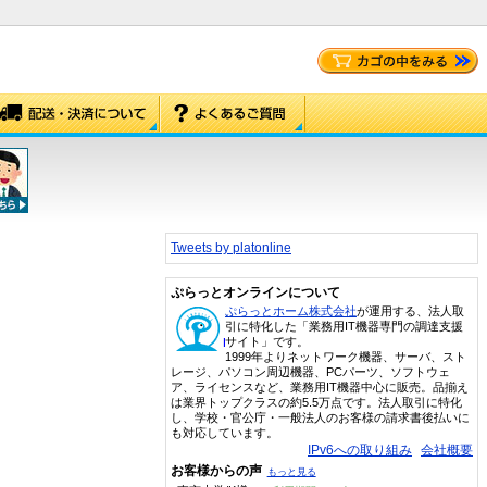
Tweets by platonline
ぷらっとオンラインについて
ぷらっとホーム株式会社
が運用する、法人取
引に特化した「業務用IT機器専門の調達支援
サイト」です。
1999年よりネットワーク機器、サーバ、スト
レージ、パソコン周辺機器、PCパーツ、ソフトウェ
ア、ライセンスなど、業務用IT機器中心に販売。品揃え
は業界トップクラスの約5.5万点です。法人取引に特化
し、学校・官公庁・一般法人のお客様の請求書後払いに
も対応しています。
IPv6への取り組み
会社概要
お客様からの声
もっと見る