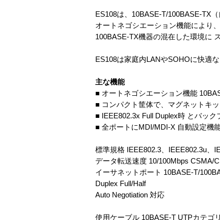
ES108は、10BASE-T/100B
オートネゴシエーション機能により、転送速度 
100BASE-TX機器の混在した環
ES108は家庭内LANやSOHOに
主な機能
■ オートネゴシエーション機能 10BASE-T
■ コンパクト筐体で、マグネットキ
■ IEEE802.3x Full Duplex
■ 全ポートにMDI/MDI-X 自動設定
標準規格 IEEE802.3、IEEE802.3u、IE
データ転送速度 10/100Mbps CSMA/C
イーサネットポート 10BASE-T/100BA
Duplex Full/Half
Auto Negotiation 対応
使用ケーブル 10BASE-T UTPカテゴ