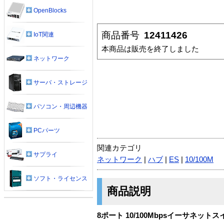
OpenBlocks
商品番号
12411426
IoT関連
本商品は販売を終了しました
ネットワーク
サーバ・ストレージ
パソコン・周辺機器
PCパーツ
関連カテゴリ
サプライ
ネットワーク
|
ハブ
|
ES
|
10/100M
ソフト・ライセンス
商品説明
8ポート 10/100Mbpsイーサネット