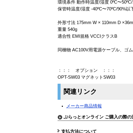
環境条件 動作時温度/湿度 0ºC〜50º
保管時温度/湿度 -40ºC〜70ºC/90
外形寸法 175mm W × 110mm D ×36
重量 540g
適合性 EMI規格 VCCIクラスB
同梱物 AC100V用電源ケーブル、ゴ
：：： オプション ：：：
OPT-SW03 マグネットSW03
関連リンク
メーカー商品情報
ぷらっとオンライン ご購入の際の
支払方法について