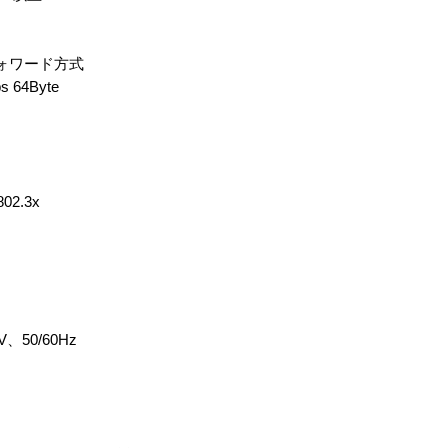
ォワード方式
 64Byte
02.3x
、50/60Hz