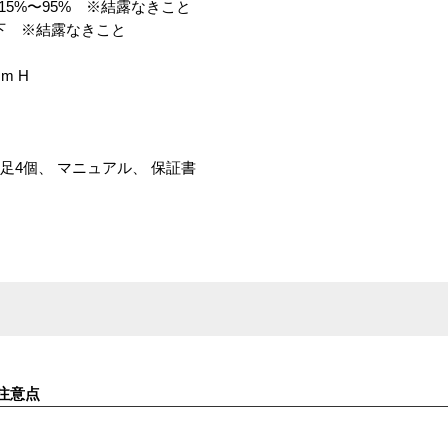
C/15%〜95% ※結露なきこと
%以下 ※結露なきこと
mm H
ム足4個、 マニュアル、 保証書
注意点