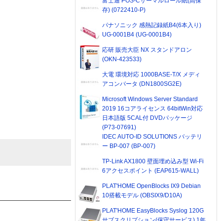
富士通 POS-Cサーマルロール紙(高保
存) (0722410-P)
パナソニック 感熱記録紙B4(6本入り)
UG-0001B4 (UG-0001B4)
応研 販売大臣 NX スタンドアロン
(OKN-423533)
大電 環境対応 1000BASE-T/X メディ
アコンバータ (DN1800SG2E)
Microsoft Windows Server Standard
2019 16コアライセンス 64bitWin対応
日本語版 5CAL付 DVDパッケージ
(P73-07691)
IDEC AUTO-ID SOLUTIONS バッテリ
ー BP-007 (BP-007)
TP-Link AX1800 壁面埋め込み型 Wi-Fi
6アクセスポイント (EAP615-WALL)
PLAT'HOME OpenBlocks IX9 Debian
10搭載モデル (OBSIX9/D10A)
PLAT'HOME EasyBlocks Syslog 120G
サブスクリプション(保守サービス) 1年