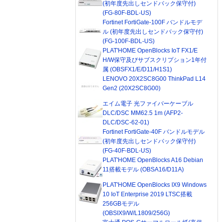
(初年度先出しセンドバック保守付)
(FG-80F-BDL-US)
Fortinet FortiGate-100F バンドルモデ
ル (初年度先出しセンドバック保守付)
(FG-100F-BDL-US)
PLAT'HOME OpenBlocks IoT FX1/E
H/W保守及びサブスクリプション1年付
属 (OBSFX1/E/D11/H1S1)
LENOVO 20X2SC8G00 ThinkPad L14
Gen2 (20X2SC8G00)
エイム電子 光ファイバーケーブル
DLC/DSC MM62.5 1m (AFP2-
DLC/DSC-62-01)
Fortinet FortiGate-40F バンドルモデル
(初年度先出しセンドバック保守付)
(FG-40F-BDL-US)
PLAT'HOME OpenBlocks A16 Debian
11搭載モデル (OBSA16/D11A)
PLAT'HOME OpenBlocks IX9 Windows
10 IoT Enterprise 2019 LTSC搭載
256GBモデル
(OBSIX9/W/L1809/256G)