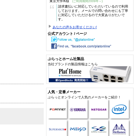
東京大学/K様
(ご利用期間2009年～)
“
請求書払いに対応していただいているので利用
しております。メールでの問い合わせにも丁寧
に対応していただけるので大変ありがたいで
す。
あなたの声をお寄せください!
公式アカウント / ページ
ぷらっとホーム社製品
当社ブランドの製品情報はこちら
人気・定番メーカー
ぷらっとオンラインで人気のメーカーをご紹介！