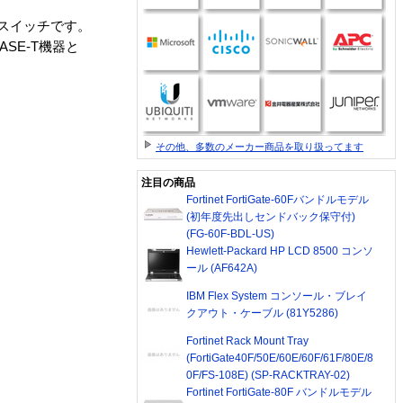
ットスイッチです。
ASE-T機器と
その他、多数のメーカー商品を取り扱ってます
注目の商品
Fortinet FortiGate-60Fバンドルモデル
(初年度先出しセンドバック保守付)
(FG-60F-BDL-US)
Hewlett-Packard HP LCD 8500 コンソ
ール (AF642A)
IBM Flex System コンソール・ブレイ
クアウト・ケーブル (81Y5286)
Fortinet Rack Mount Tray
(FortiGate40F/50E/60E/60F/61F/80E/8
0F/FS-108E) (SP-RACKTRAY-02)
Fortinet FortiGate-80F バンドルモデル