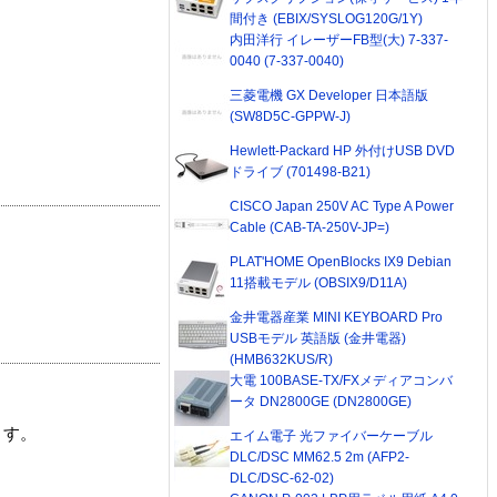
間付き (EBIX/SYSLOG120G/1Y)
内田洋行 イレーザーFB型(大) 7-337-
0040 (7-337-0040)
三菱電機 GX Developer 日本語版
(SW8D5C-GPPW-J)
Hewlett-Packard HP 外付けUSB DVD
ドライブ (701498-B21)
CISCO Japan 250V AC Type A Power
Cable (CAB-TA-250V-JP=)
PLAT'HOME OpenBlocks IX9 Debian
11搭載モデル (OBSIX9/D11A)
金井電器産業 MINI KEYBOARD Pro
USBモデル 英語版 (金井電器)
(HMB632KUS/R)
大電 100BASE-TX/FXメディアコンバ
ータ DN2800GE (DN2800GE)
ます。
エイム電子 光ファイバーケーブル
DLC/DSC MM62.5 2m (AFP2-
DLC/DSC-62-02)