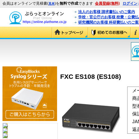
会員はオンラインで見積書(
)を
無料で作成
できます
会員登録(無料)
ログイン
見本
法人のお客様 請求書払いのご案内
学校・官公庁のお客様 校費・公費
研究機関のお客様 科研費払いのご案
FXC ES108 (ES108)
メ
商
型
保
J
返