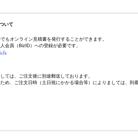
ついて
つでもオンライン見積書を発行することができます。
会員（BizID）への登録が必要です。
ちら
ましては、ご注文後に別途郵送しております。
のため、ご注文日時（土日祝にかかる場合等）によりましては、到