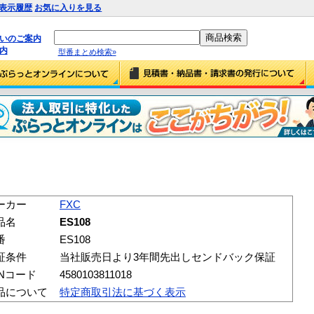
表示履歴
お気に入りを見る
払いのご案内
内
型番まとめ検索»
ーカー
FXC
品名
ES108
番
ES108
証条件
当社販売日より3年間先出しセンドバック保証
ANコード
4580103811018
品について
特定商取引法に基づく表示