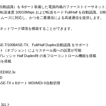
ASE-TX（自動認識）を 8ポート装備した電源内蔵のファーストイーサネ
100/10Mbps および転送モード Full/Half を自動認識。10B
境に スムーズに対応し、かつ全二重通信による高速通信を提供します。
快適なネットワーク環境を構築することができます。
/100BASE-TX、Full/Half Duplex自動認識 をサポート
ット（オプション）によりスチール面への設置が可能
時 とバックプレッシャ Half Duplex時 の各フローコントロール機能を搭載
機能を搭載
EE802.3x
D
SE-TX x 8ポート MDI/MDI-X自動切替
リ3以上