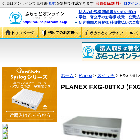
会員はオンラインで見積書(
)を
無料で作成
できます
会員登録(無料)
ログイン
見本
法人のお客様 請求書払いのご案内
学校・官公庁のお客様 校費・公費
研究機関のお客様 科研費払いのご案
ホーム
>
Planex
>
スイッチ
> FXG-08T
PLANEX FXG-08TXJ (FXG