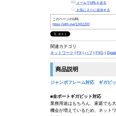
メールでURLを送る
お気に入りに追加する
このページのURL
https://plth.me/12411203
関連カテゴリ
ネットワーク
|
FX
|
ハブ
|
FXG
|
Gigab
商品説明
ジャンボフレーム対応 ギガビッ
■全ポートギガビット対応
業務用途はもちろん、家庭でも
機会が増えているため、ネット