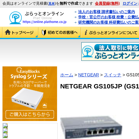
会員はオンラインで見積書(
)を
無料で作成
できます
会員登録(無料)
ログイン
見本
法人のお客様 請求書払いのご案内
学校・官公庁のお客様 校費・公費
研究機関のお客様 科研費払いのご案
ホーム
>
NETGEAR
>
スイッチ
> GS10
NETGEAR GS105JP (GS1