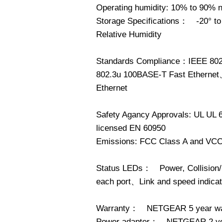
Operating humidity: 10% to 90% 
Storage Specifications： -20° t
Relative Humidity
Standards Compliance：IEEE 802
802.3u 100BASE-T Fast Etherne
Ethernet
Safety Agancy Approvals: UL UL 
licensed EN 60950
Emissions: FCC Class A and VCC
Status LEDs： Power, Collision/Rx
each port、Link and speed indicato
Warranty： NETGEAR 5 year wa
Power adapter： NETGEAR 2 yea