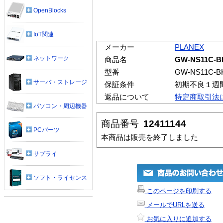
OpenBlocks
IoT関連
メーカー
PLANEX
ネットワーク
商品名
GW-NS11C
型番
GW-NS11C-B
サーバ・ストレージ
保証条件
初期不良１週
返品について
特定商取引法
パソコン・周辺機器
商品番号
12411144
PCパーツ
本商品は販売を終了しました
サプライ
ソフト・ライセンス
このページを印刷する
メールでURLを送る
お気に入りに追加する