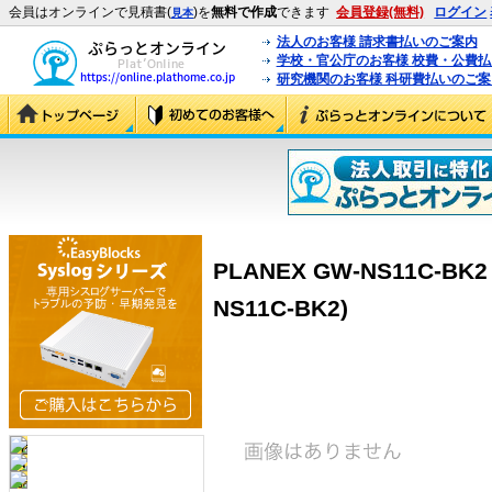
会員はオンラインで見積書(
)を
無料で作成
できます
会員登録(無料)
ログイン
見本
法人のお客様 請求書払いのご案内
学校・官公庁のお客様 校費・公費
研究機関のお客様 科研費払いのご案
PLANEX GW-NS11C-B
NS11C-BK2)