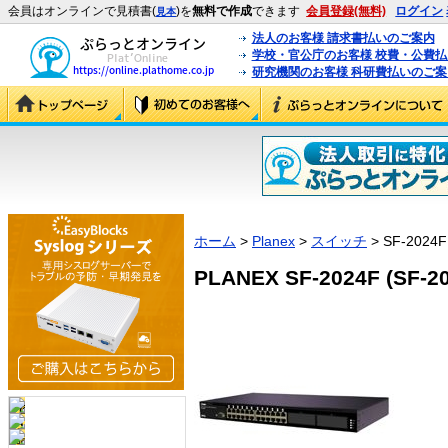
会員はオンラインで見積書(
)を
無料で作成
できます
会員登録(無料)
ログイン
見本
法人のお客様 請求書払いのご案内
学校・官公庁のお客様 校費・公費
研究機関のお客様 科研費払いのご案
ホーム
>
Planex
>
スイッチ
> SF-2024F
PLANEX SF-2024F (SF-2