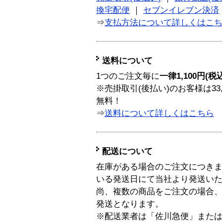
換宅配便
｜
セブンイレブン決済
⇒
支払方法について詳しくはこ
送料について
1つのご注文毎に
一律1,100円(税
※売掛取引(後払い)のお客様は33
無料！
⇒
送料について詳しくはこちら
配送について
在庫がある場合のご注文につき
いる発送日にて当社より発送い
尚、複数の商品をご注文の場合
発送となります。
※配送業者は「佐川急便」また