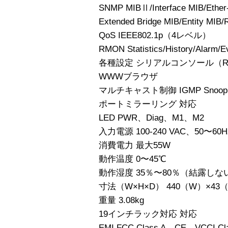
SNMP MIBⅡ/Interface MIB/Ether-
Extended Bridge MIB/Entity MIB
QoS IEEE802.1p（4レベル）
RMON Statistics/History/Alar
各種設定 シリアルコンソール（RS-23
WWWブラウザ
マルチキャスト制御 IGMP Snoopi
ポートミラーリング 対応
LED PWR、Diag、M1、M2
入力電源 100-240 VAC、50〜6
消費電力 最大55W
動作温度 0〜45℃
動作湿度 35％〜80％（結露しな
寸法（W×H×D） 440（W）×43
重量 3.08kg
19インチラック対応 対応
EMI FCC Class A、CE、VCCI Cl