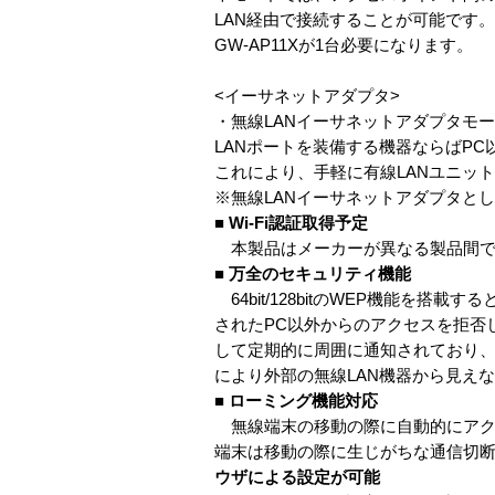
LAN経由で接続することが可能です
GW-AP11Xが1台必要になります。
<イーサネットアダプタ>
・無線LANイーサネットアダプタモ
LANポートを装備する機器ならばP
これにより、手軽に有線LANユニッ
※無線LANイーサネットアダプタと
■ Wi-Fi認証取得予定
本製品はメーカーが異なる製品間での
■ 万全のセキュリティ機能
64bit/128bitのWEP機能を
されたPC以外からのアクセスを拒否し
して定期的に周囲に通知されており、
により外部の無線LAN機器から見え
■ ローミング機能対応
無線端末の移動の際に自動的にアク
端末は移動の際に生じがちな通信切
ウザによる設定が可能