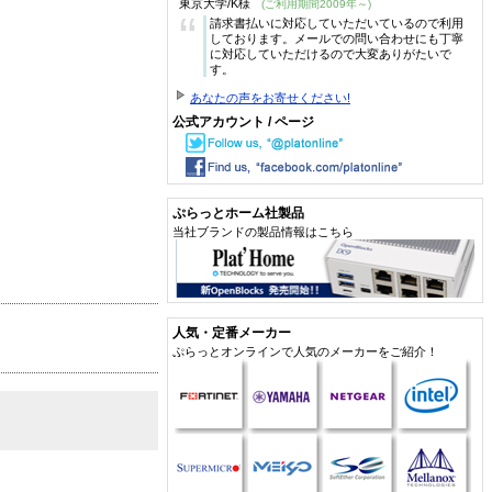
東京大学/K様
(ご利用期間2009年～)
“
請求書払いに対応していただいているので利用
しております。メールでの問い合わせにも丁寧
に対応していただけるので大変ありがたいで
す。
あなたの声をお寄せください!
公式アカウント / ページ
ぷらっとホーム社製品
当社ブランドの製品情報はこちら
人気・定番メーカー
ぷらっとオンラインで人気のメーカーをご紹介！