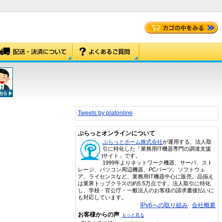
Tweets by platonline
ぷらっとオンラインについて
ぷらっとホーム株式会社
が運用する、法人取
引に特化した「業務用IT機器専門の調達支援
サイト」です。
1999年よりネットワーク機器、サーバ、スト
レージ、パソコン周辺機器、PCパーツ、ソフトウェ
ア、ライセンスなど、業務用IT機器中心に販売。品揃え
は業界トップクラスの約5.5万点です。法人取引に特化
し、学校・官公庁・一般法人のお客様の請求書後払いに
も対応しています。
IPv6への取り組み
会社概要
お客様からの声
もっと見る