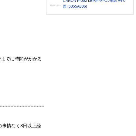
CANON P-002 LBP用ラベル用紙 A4 0
面 (6055A006)
着までに時間がかかる
の事情なく8日以上経