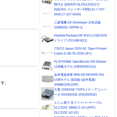
間付き (EBIX/SYSLOG120G/1Y)
内田洋行 イレーザーFB型(大) 7-337-
0040 (7-337-0040)
三菱電機 GX Developer 日本語版
(SW8D5C-GPPW-J)
Hewlett-Packard HP 外付けUSB DVD
ドライブ (701498-B21)
CISCO Japan 250V AC Type A Power
Cable (CAB-TA-250V-JP=)
PLAT'HOME OpenBlocks IX9 Debian
11搭載モデル (OBSIX9/D11A)
金井電器産業 MINI KEYBOARD Pro
USBモデル 英語版 (金井電器)
ます。
(HMB632KUS/R)
大電 100BASE-TX/FXメディアコンバ
ータ DN2800GE (DN2800GE)
エイム電子 光ファイバーケーブル
DLC/DSC MM62.5 2m (AFP2-
DLC/DSC-62-02)