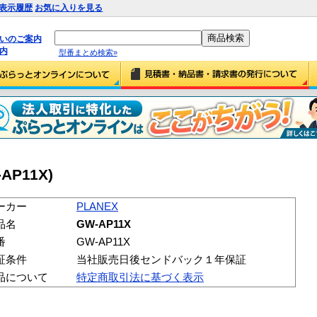
表示履歴
お気に入りを見る
払いのご案内
内
型番まとめ検索»
AP11X)
ーカー
PLANEX
品名
GW-AP11X
番
GW-AP11X
証条件
当社販売日後センドバック１年保証
品について
特定商取引法に基づく表示