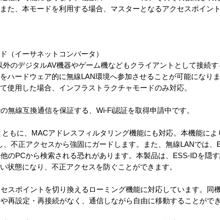
。また、本モードを利用する場合、マスターとなるアクセスポイン
ード（イーサネットコンバータ）
C以外のデジタルAV機器やゲーム機などもクライアントとして接続
トをハードウェア的に無線LAN環境へ参加させることが可能になり
して使用した場合、インフラストラクチャモードのみ対応。
無線互換通信を保証する、Wi-Fi認証を取得申請中です。
搭載するとともに、MACアドレスフィルタリング機能にも対応。本機能に
、不正アクセスから強固にガードします。また、無線LANでは、ES
他のPCから検索される恐れがあります。本製品は、ESS-IDを隠
ない状態になり、不正アクセスを防ぐことができます。
セスポイントを切り換えるローミング機能に対応しています。同機
断や再設定・再接続がなく、通信しながら自由に移動することがで