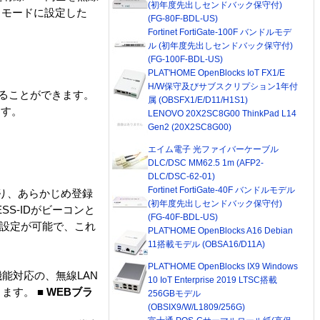
(初年度先出しセンドバック保守付)
トモードに設定した
(FG-80F-BDL-US)
Fortinet FortiGate-100F バンドルモデ
ル (初年度先出しセンドバック保守付)
(FG-100F-BDL-US)
PLAT'HOME OpenBlocks IoT FX1/E
H/W保守及びサブスクリプション1年付
することができます。
属 (OBSFX1/E/D11/H1S1)
ます。
LENOVO 20X2SC8G00 ThinkPad L14
Gen2 (20X2SC8G00)
エイム電子 光ファイバーケーブル
DLC/DSC MM62.5 1m (AFP2-
DLC/DSC-62-01)
Fortinet FortiGate-40F バンドルモデル
より、あらかじめ登録
(初年度先出しセンドバック保守付)
S-IDがビーコンと
(FG-40F-BDL-US)
す設定が可能で、これ
PLAT'HOME OpenBlocks A16 Debian
11搭載モデル (OBSA16/D11A)
PLAT'HOME OpenBlocks IX9 Windows
能対応の、無線LAN
10 IoT Enterprise 2019 LTSC搭載
きます。
■ WEBブラ
256GBモデル
(OBSIX9/W/L1809/256G)