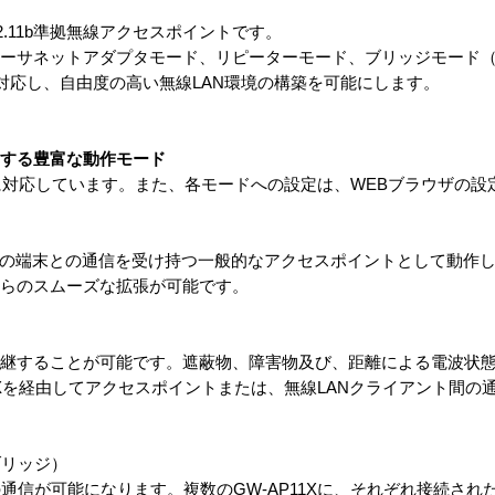
02.11b準拠無線アクセスポイントです。
イーサネットアダプタモード、リピーターモード、ブリッジモード
対応し、自由度の高い無線LAN環境の構築を可能にします。
にする豊富な動作モード
ドに対応しています。また、各モードへの設定は、WEBブラウザの設
ANの端末との通信を受け持つ一般的なアクセスポイントとして動作
からのスムーズな拡張が可能です。
中継することが可能です。遮蔽物、障害物及び、距離による電波状
1Xを経由してアクセスポイントまたは、無線LANクライアント間の
ブリッジ）
信が可能になります。複数のGW-AP11Xに、それぞれ接続された