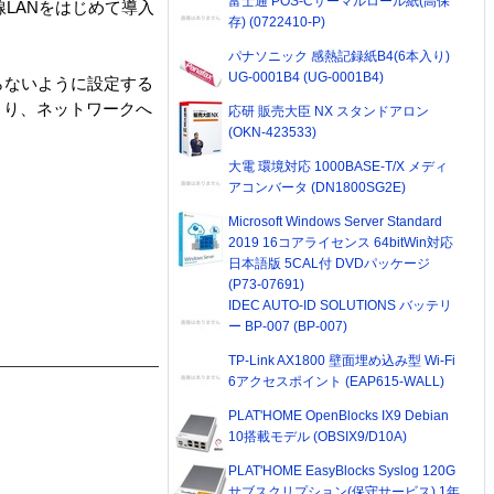
富士通 POS-Cサーマルロール紙(高保
LANをはじめて導入
存) (0722410-P)
パナソニック 感熱記録紙B4(6本入り)
UG-0001B4 (UG-0001B4)
らないように設定する
より、ネットワークへ
応研 販売大臣 NX スタンドアロン
(OKN-423533)
大電 環境対応 1000BASE-T/X メディ
アコンバータ (DN1800SG2E)
Microsoft Windows Server Standard
2019 16コアライセンス 64bitWin対応
日本語版 5CAL付 DVDパッケージ
(P73-07691)
IDEC AUTO-ID SOLUTIONS バッテリ
ー BP-007 (BP-007)
TP-Link AX1800 壁面埋め込み型 Wi-Fi
6アクセスポイント (EAP615-WALL)
PLAT'HOME OpenBlocks IX9 Debian
10搭載モデル (OBSIX9/D10A)
PLAT'HOME EasyBlocks Syslog 120G
サブスクリプション(保守サービス) 1年