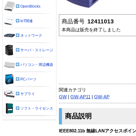
OpenBlocks
商品番号
12411013
IoT関連
本商品は販売を終了しました
ネットワーク
サーバ・ストレージ
パソコン・周辺機器
PCパーツ
関連カテゴリ
サプライ
GW
|
GW-AP11
|
GW-AP
ソフト・ライセンス
商品説明
IEEE802.11b 無線LANアクセスポイ