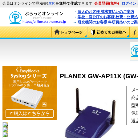
会員はオンラインで見積書(
)を
無料で作成
できます
会員登録(無料)
ログイン
見本
法人のお客様 請求書払いのご案内
学校・官公庁のお客様 校費・公費
研究機関のお客様 科研費払いのご案
PLANEX GW-AP11X (GW-
メ
商
型
保
返