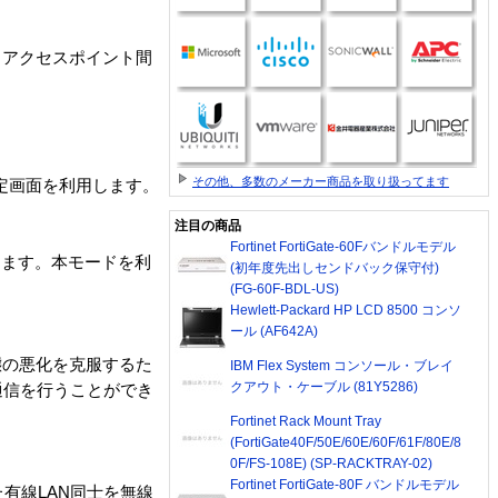
（アクセスポイント間
その他、多数のメーカー商品を取り扱ってます
定画面を利用します。
注目の商品
Fortinet FortiGate-60Fバンドルモデル
します。本モードを利
(初年度先出しセンドバック保守付)
(FG-60F-BDL-US)
Hewlett-Packard HP LCD 8500 コンソ
ール (AF642A)
態の悪化を克服するた
IBM Flex System コンソール・ブレイ
クアウト・ケーブル (81Y5286)
通信を行うことができ
Fortinet Rack Mount Tray
(FortiGate40F/50E/60E/60F/61F/80E/8
0F/FS-108E) (SP-RACKTRAY-02)
Fortinet FortiGate-80F バンドルモデル
有線LAN同士を無線