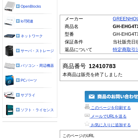
OpenBlocks
メーカー
GREENHO
IoT関連
商品名
GH-EHG4T
型番
GH-EHG4T
ネットワーク
保証条件
当社販売日
返品について
特定商取引
サーバ・ストレージ
商品番号
12410783
パソコン・周辺機器
本商品は販売を終了しました
PCパーツ
サプライ
このページを印刷する
ソフト・ライセンス
メールでURLを送る
お気に入りに追加する
このページのURL