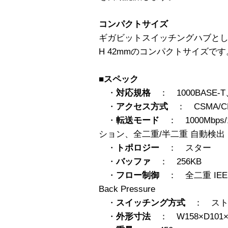
コンパクトサイズ
ギガビットスイッチングハブとしてはク
H 42mmのコンパクトサイズです
■スペック
・
対応規格
： 1000BASE-T、
・
アクセス方式
： CSMA/C
・
転送モード
： 1000Mbps/
ション、全二重/半二重 自動検出
・
トポロジー
： スター
・
バッファ
： 256KB
・
フロー制御
： 全二重 IEE
Back Pressure
・
スイッチング方式
： スト
・
外形寸法
： W158×D101×