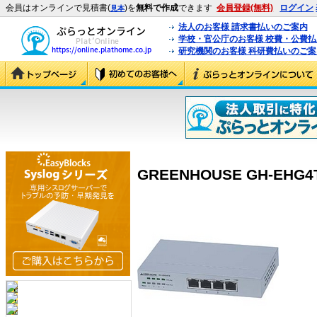
会員はオンラインで見積書(
)を
無料で作成
できます
会員登録(無料)
ログイン
見本
法人のお客様 請求書払いのご案内
学校・官公庁のお客様 校費・公費
研究機関のお客様 科研費払いのご案
GREENHOUSE GH-EHG4T