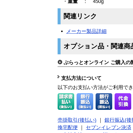
・
重量
： 450g
関連リンク
メーカー製品詳細
オプション品・関連商
ぷらっとオンライン ご購入の
支払方法について
以下のお支払い方法がご利用で
売掛取引(後払い)
｜
銀行振込(後
換宅配便
｜
セブンイレブン決済