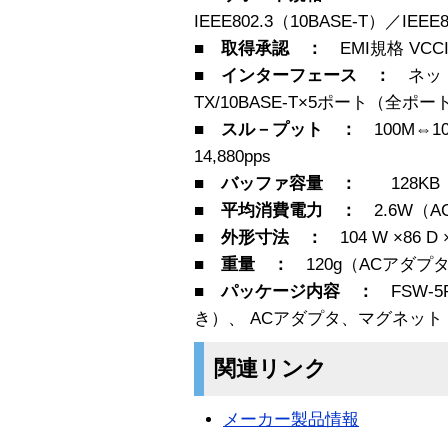
IEEE802.3（10BASE-T）／IEEE80
■ 取得承認 ：
EMI規格 VCCI-
■ インターフェース ：
ネッ
TX/10BASE-T×5ポート（全ポート 
■ スル－プット ：
100M⇔1
14,880pps
■ バッファ容量 ：
128KB
■ 平均消費電力 ：
2.6W（
■ 外形寸法 ：
104 W ×86 D
■ 重量 ：
120g（ACアダ
■ パッケージ内容 ：
FSW
き）、 ACアダプタ、マグネット
関連リンク
メーカー製品情報