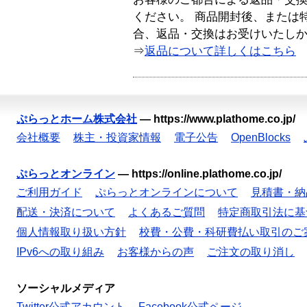
ください。 商品開封後、または
合、返品・交換はお受けいたし
⇒
返品について詳しくはこちら
ぷらっとホーム株式会社
—
https://www.plathome.co.jp/
会社概要
株主・投資家情報
電子公告
OpenBlocks
ぷらっとオンライン
—
https://online.plathome.co.jp/
ご利用ガイド
ぷらっとオンラインについて
見積書・納
配送・決済について
よくあるご質問
特定商取引法に基
個人情報取り扱い方針
校費・公費・科研費払い取引のご
IPv6への取り組み
お客様からの声
ご注文の取り消し
ソーシャルメディア
Twitter公式アカウント
Facebook公式ページ