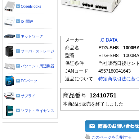
OpenBlocks
IoT関連
ネットワーク
メーカー
I.O DATA
商品名
ETG-SH8 100
サーバ・ストレージ
型番
ETG-SH8 100
保証条件
当社販売日後セン
パソコン・周辺機器
JANコード
4957180041643
返品について
特定商取引法に基
PCパーツ
商品番号
12410751
サプライ
本商品は販売を終了しました
ソフト・ライセンス
このページを印刷する