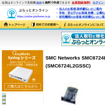
会員はオンラインで見積書(
)を
無料で作成
できます
会員登録(無料)
ログイン
見本
法人のお客様 請求書払いのご案内
学校・官公庁のお客様 校費・公費
研究機関のお客様 科研費払いのご案
SMC Networks SMC672
(SMC6724L2GSSC)