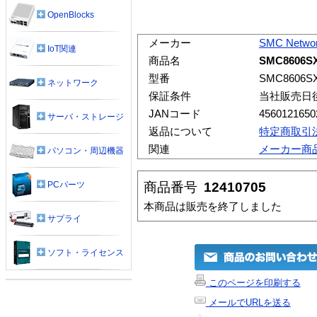
OpenBlocks
メーカー
SMC Netwo
IoT関連
商品名
SMC8606S
型番
SMC8606S
ネットワーク
保証条件
当社販売日
JANコード
4560121650
サーバ・ストレージ
返品について
特定商取引
関連
メーカー商
パソコン・周辺機器
商品番号
12410705
PCパーツ
本商品は販売を終了しました
サプライ
ソフト・ライセンス
このページを印刷する
メールでURLを送る