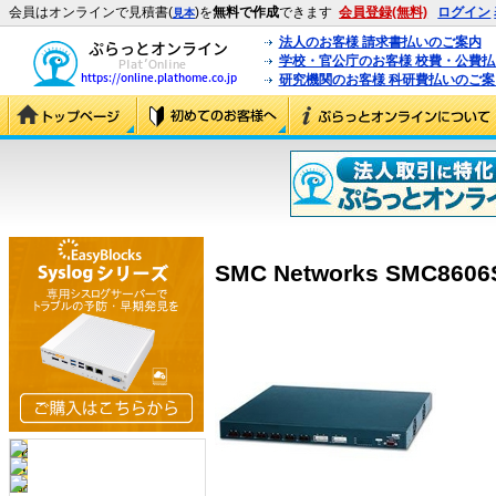
会員はオンラインで見積書(
)を
無料で作成
できます
会員登録(無料)
ログイン
見本
法人のお客様 請求書払いのご案内
学校・官公庁のお客様 校費・公費
研究機関のお客様 科研費払いのご案
SMC Networks SMC8606