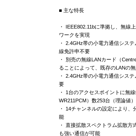
■ 主な特長
・ IEEE802.11bに準拠し、無
ワークを実現
・ 2.4GHz帯の小電力通信シ
線免許申不要
・ 別売の無線LANカード（Centr
ることによって、既存のLANの無
・ 2.4GHz帯の小電力通信シ
要
・ 1台のアクセスポイントに無線端
WR211PCM）数253台（理論
・ 14チャンネルの設定により
能
・ 直接拡散スペクトラム拡散方式
も強い通信が可能