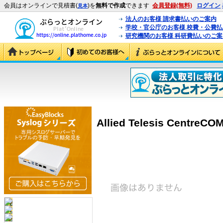
会員はオンラインで見積書(
)を
無料で作成
できます
会員登録(無料)
ログイン
見本
法人のお客様 請求書払いのご案内
学校・官公庁のお客様 校費・公費
研究機関のお客様 科研費払いのご案
Allied Telesis CentreC