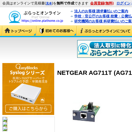
会員はオンラインで見積書(
)を
無料で作成
できます
会員登録(無料)
ログイン
見本
法人のお客様 請求書払いのご案内
学校・官公庁のお客様 校費・公費
研究機関のお客様 科研費払いのご案
NETGEAR AG711T (AG71