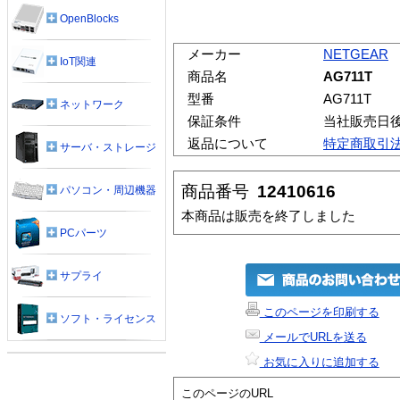
OpenBlocks
メーカー
NETGEAR
IoT関連
商品名
AG711T
型番
AG711T
ネットワーク
保証条件
当社販売日
返品について
特定商取引
サーバ・ストレージ
商品番号
12410616
パソコン・周辺機器
本商品は販売を終了しました
PCパーツ
サプライ
このページを印刷する
ソフト・ライセンス
メールでURLを送る
お気に入りに追加する
このページのURL