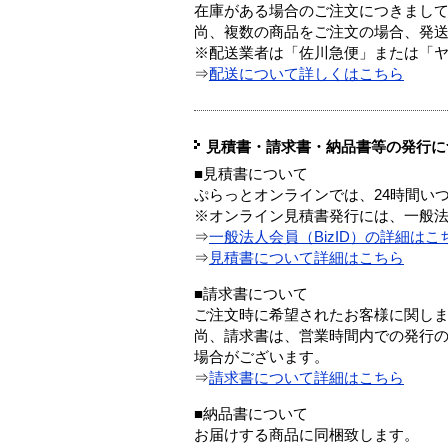
在庫がある場合のご注文につきまし
尚、複数の商品をご注文の場合、発
※配送業者は「佐川急便」または「
⇒
配送について詳しくはこちら
見積書・請求書・納品書等の発行に
■見積書について
ぷらっとオンラインでは、24時間い
※オンライン見積書発行には、一般法人
⇒
一般法人会員（BizID）の詳細はこ
⇒
見積書について詳細はこちら
■請求書について
ご注文時に希望されたお客様に関し
尚、請求書は、営業時間内での発行
場合がございます。
⇒
請求書について詳細はこちら
■納品書について
お届けする商品に同梱致します。