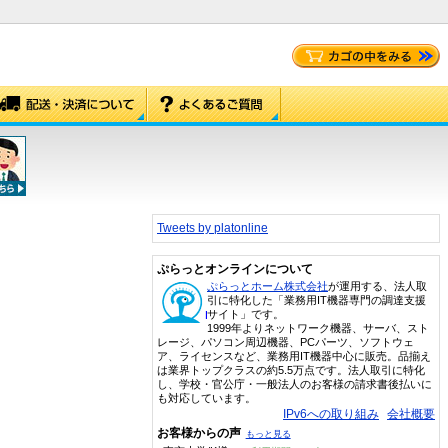
Tweets by platonline
ぷらっとオンラインについて
ぷらっとホーム株式会社
が運用する、法人取
引に特化した「業務用IT機器専門の調達支援
サイト」です。
1999年よりネットワーク機器、サーバ、スト
レージ、パソコン周辺機器、PCパーツ、ソフトウェ
ア、ライセンスなど、業務用IT機器中心に販売。品揃え
は業界トップクラスの約5.5万点です。法人取引に特化
し、学校・官公庁・一般法人のお客様の請求書後払いに
も対応しています。
IPv6への取り組み
会社概要
お客様からの声
もっと見る