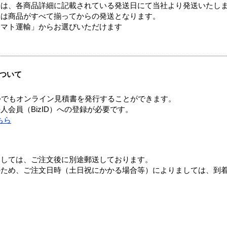
ては、各商品詳細に記載されている発送日にて当社より発送いたし
送は商品がすべて揃ってからの発送となります。
ヤマト運輸」からお選びいただけます
ついて
つでもオンライン見積書を発行することができます。
会員（BizID）への登録が必要です。
ちら
ましては、ご注文後に別途郵送しております。
のため、ご注文日時（土日祝にかかる場合等）によりましては、到