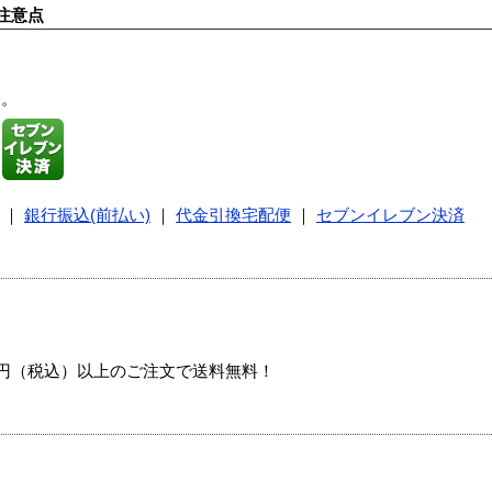
注意点
す。
｜
銀行振込(前払い)
｜
代金引換宅配便
｜
セブンイレブン決済
00円（税込）以上のご注文で送料無料！