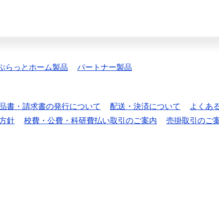
ぷらっとホーム製品
パートナー製品
品書・請求書の発行について
配送・決済について
よくあ
方針
校費・公費・科研費払い取引のご案内
売掛取引のご