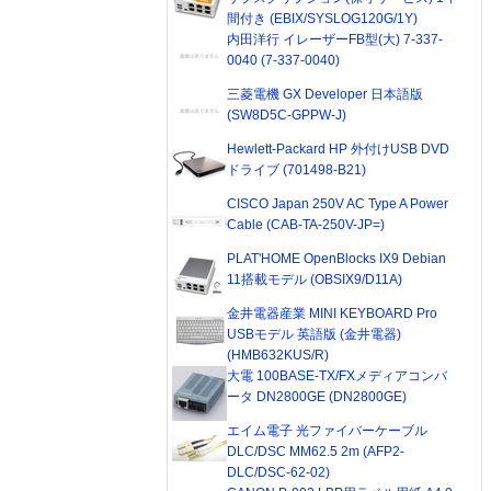
間付き (EBIX/SYSLOG120G/1Y)
内田洋行 イレーザーFB型(大) 7-337-
0040 (7-337-0040)
三菱電機 GX Developer 日本語版
(SW8D5C-GPPW-J)
Hewlett-Packard HP 外付けUSB DVD
ドライブ (701498-B21)
CISCO Japan 250V AC Type A Power
Cable (CAB-TA-250V-JP=)
PLAT'HOME OpenBlocks IX9 Debian
11搭載モデル (OBSIX9/D11A)
金井電器産業 MINI KEYBOARD Pro
USBモデル 英語版 (金井電器)
(HMB632KUS/R)
大電 100BASE-TX/FXメディアコンバ
ータ DN2800GE (DN2800GE)
エイム電子 光ファイバーケーブル
DLC/DSC MM62.5 2m (AFP2-
DLC/DSC-62-02)