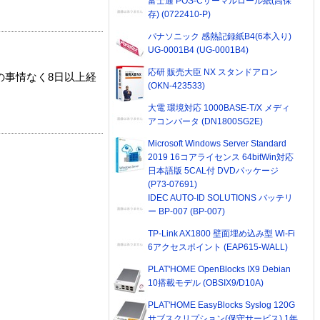
富士通 POS-Cサーマルロール紙(高保
存) (0722410-P)
パナソニック 感熱記録紙B4(6本入り)
UG-0001B4 (UG-0001B4)
応研 販売大臣 NX スタンドアロン
の事情なく8日以上経
(OKN-423533)
大電 環境対応 1000BASE-T/X メディ
アコンバータ (DN1800SG2E)
Microsoft Windows Server Standard
2019 16コアライセンス 64bitWin対応
日本語版 5CAL付 DVDパッケージ
(P73-07691)
IDEC AUTO-ID SOLUTIONS バッテリ
ー BP-007 (BP-007)
TP-Link AX1800 壁面埋め込み型 Wi-Fi
6アクセスポイント (EAP615-WALL)
PLAT'HOME OpenBlocks IX9 Debian
10搭載モデル (OBSIX9/D10A)
PLAT'HOME EasyBlocks Syslog 120G
サブスクリプション(保守サービス) 1年