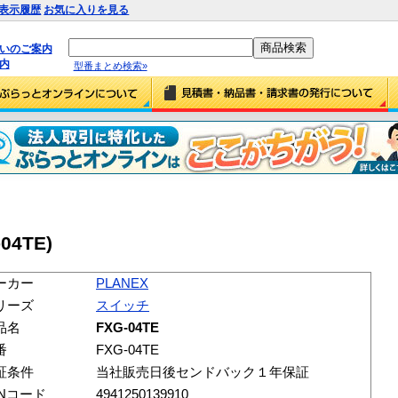
表示履歴
お気に入りを見る
払いのご案内
内
型番まとめ検索»
04TE)
ーカー
PLANEX
リーズ
スイッチ
品名
FXG-04TE
番
FXG-04TE
証条件
当社販売日後センドバック１年保証
ANコード
4941250139910