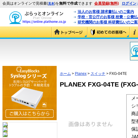
会員はオンラインで見積書(
)を
無料で作成
できます
会員登録(無料)
ログイン
見本
法人のお客様 請求書払いのご案内
学校・官公庁のお客様 校費・公費
研究機関のお客様 科研費払いのご案
ホーム
>
Planex
>
スイッチ
> FXG-04TE
PLANEX FXG-04TE (FXG-
メ
シ
商
型
保
J