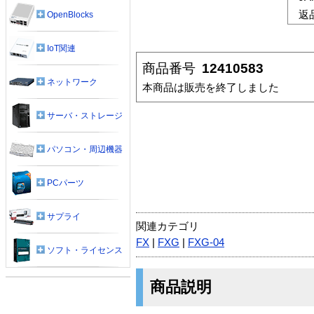
返
OpenBlocks
IoT関連
商品番号
12410583
ネットワーク
本商品は販売を終了しました
サーバ・ストレージ
パソコン・周辺機器
PCパーツ
サプライ
関連カテゴリ
FX
|
FXG
|
FXG-04
ソフト・ライセンス
商品説明