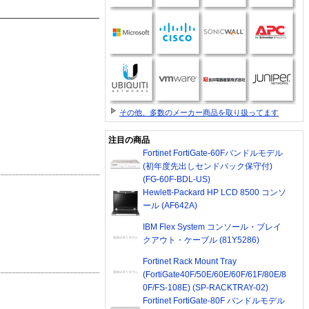
その他、多数のメーカー商品を取り扱ってます
注目の商品
Fortinet FortiGate-60Fバンドルモデル
(初年度先出しセンドバック保守付)
(FG-60F-BDL-US)
Hewlett-Packard HP LCD 8500 コンソ
ール (AF642A)
IBM Flex System コンソール・ブレイ
クアウト・ケーブル (81Y5286)
Fortinet Rack Mount Tray
(FortiGate40F/50E/60E/60F/61F/80E/8
0F/FS-108E) (SP-RACKTRAY-02)
Fortinet FortiGate-80F バンドルモデル