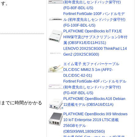
(初年度先出しセンドバック保守付)
ます。
(FG-80F-BDL-US)
Fortinet FortiGate-100F バンドルモデ
ル (初年度先出しセンドバック保守付)
(FG-100F-BDL-US)
PLAT'HOME OpenBlocks IoT FX1/E
H/W保守及びサブスクリプション1年付
属 (OBSFX1/E/D11/H1S1)
LENOVO 20X2SC8G00 ThinkPad L14
Gen2 (20X2SC8G00)
エイム電子 光ファイバーケーブル
DLC/DSC MM62.5 1m (AFP2-
DLC/DSC-62-01)
Fortinet FortiGate-40F バンドルモデル
(初年度先出しセンドバック保守付)
(FG-40F-BDL-US)
PLAT'HOME OpenBlocks A16 Debian
着までに時間がかかる
11搭載モデル (OBSA16/D11A)
PLAT'HOME OpenBlocks IX9 Windows
10 IoT Enterprise 2019 LTSC搭載
256GBモデル
(OBSIX9/W/L1809/256G)