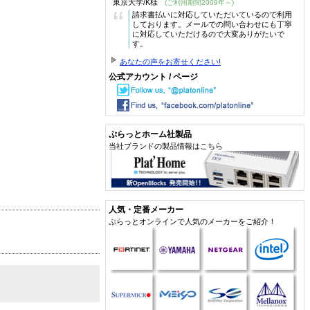
東京大学/K様
(ご利用期間2009年～)
“
請求書払いに対応していただいているので利用
しております。メールでの問い合わせにも丁寧
に対応していただけるので大変ありがたいで
す。
あなたの声をお寄せください!
公式アカウント / ページ
ぷらっとホーム社製品
当社ブランドの製品情報はこちら
人気・定番メーカー
ぷらっとオンラインで人気のメーカーをご紹介！