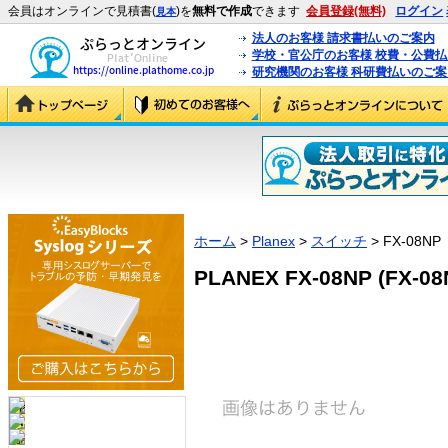
会員はオンラインで見積書(
)を
無料で作成
できます
会員登録(無料)
ログイン
見本
法人のお客様 請求書払いのご案内
学校・官公庁のお客様 校費・公費
研究機関のお客様 科研費払いのご案
ホーム
>
Planex
>
スイッチ
> FX-08NP
PLANEX FX-08NP (FX-08