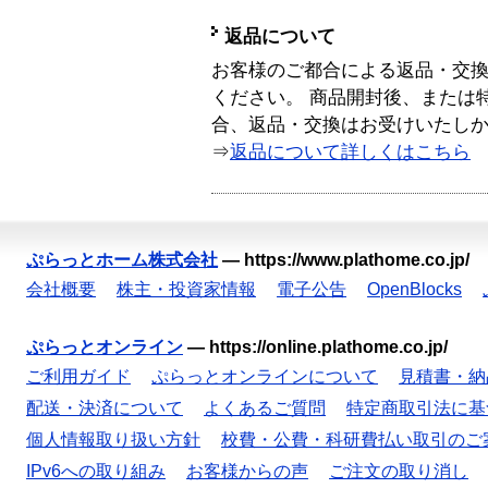
返品について
お客様のご都合による返品・交
ください。 商品開封後、または
合、返品・交換はお受けいたし
⇒
返品について詳しくはこちら
ぷらっとホーム株式会社
—
https://www.plathome.co.jp/
会社概要
株主・投資家情報
電子公告
OpenBlocks
ぷらっとオンライン
—
https://online.plathome.co.jp/
ご利用ガイド
ぷらっとオンラインについて
見積書・納
配送・決済について
よくあるご質問
特定商取引法に基
個人情報取り扱い方針
校費・公費・科研費払い取引のご
IPv6への取り組み
お客様からの声
ご注文の取り消し