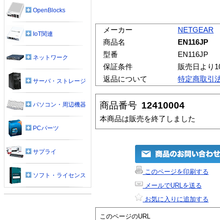
OpenBlocks
メーカー
NETGEAR
IoT関連
商品名
EN116JP
型番
EN116JP
ネットワーク
保証条件
販売日より1
返品について
特定商取引
サーバ・ストレージ
商品番号
12410004
パソコン・周辺機器
本商品は販売を終了しました
PCパーツ
サプライ
このページを印刷する
ソフト・ライセンス
メールでURLを送る
お気に入りに追加する
このページのURL