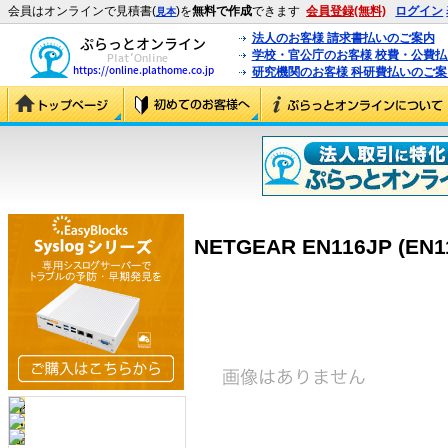
会員はオンラインで見積書(
)を
無料で作成
できます
会員登録(無料)
ログイン
見本
法人のお客様 請求書払いのご案内
学校・官公庁のお客様 校費・公費
研究機関のお客様 科研費払いのご案
NETGEAR EN116JP (EN1