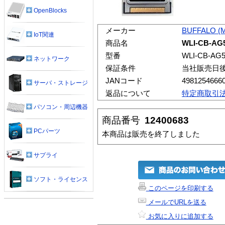
OpenBlocks
メーカー
BUFFALO (
IoT関連
商品名
WLI-CB-AG
型番
WLI-CB-AG
ネットワーク
保証条件
当社販売日
JANコード
4981254666
サーバ・ストレージ
返品について
特定商取引
パソコン・周辺機器
商品番号
12400683
PCパーツ
本商品は販売を終了しました
サプライ
ソフト・ライセンス
このページを印刷する
メールでURLを送る
お気に入りに追加する