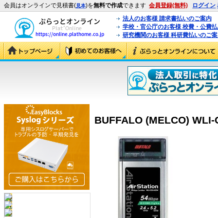
会員はオンラインで見積書(
)を
無料で作成
できます
会員登録(無料)
ログイン
見本
法人のお客様 請求書払いのご案内
学校・官公庁のお客様 校費・公費
研究機関のお客様 科研費払いのご案
BUFFALO (MELCO) WLI-