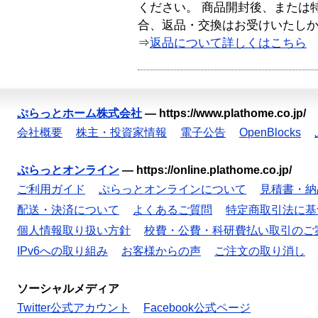
ください。 商品開封後、または
合、返品・交換はお受けいたし
⇒
返品について詳しくはこちら
ぷらっとホーム株式会社
—
https://www.plathome.co.jp/
会社概要
株主・投資家情報
電子公告
OpenBlocks
ぷらっとオンライン
—
https://online.plathome.co.jp/
ご利用ガイド
ぷらっとオンラインについて
見積書・納
配送・決済について
よくあるご質問
特定商取引法に基
個人情報取り扱い方針
校費・公費・科研費払い取引のご
IPv6への取り組み
お客様からの声
ご注文の取り消し
ソーシャルメディア
Twitter公式アカウント
Facebook公式ページ