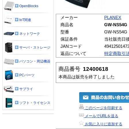
OpenBlocks
メーカー
PLANEX
IoT関連
商品名
GW-NS54G
型番
GW-NS54G
ネットワーク
保証条件
当社販売日
JANコード
4941250147
サーバ・ストレージ
返品について
特定商取引
パソコン・周辺機器
商品番号
12400618
PCパーツ
本商品は販売を終了しました
サプライ
ソフト・ライセンス
このページを印刷する
メールでURLを送る
お気に入りに追加する