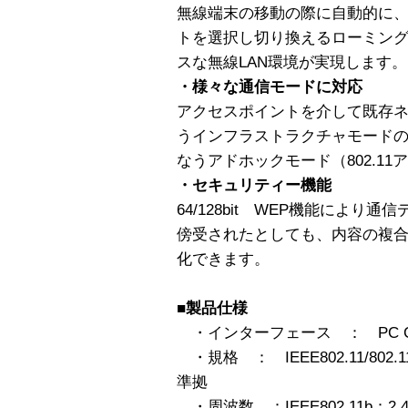
無線端末の移動の際に自動的に
トを選択し切り換えるローミン
スな無線LAN環境が実現します。
・様々な通信モードに対応
アクセスポイントを介して既存ネ
うインフラストラクチャモードの
なうアドホックモード（802.1
・セキュリティー機能
64/128bit WEP機能によ
傍受されたとしても、内容の複
化できます。
■製品仕様
・インターフェース ： PC Card St
・規格 ： IEEE802.11/802.11b/
準拠
・周波数 ：IEEE802.11b：2.4〜2