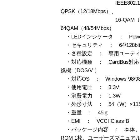
IEEE802.11g：BP
QPSK（12/18Mbps）、
16-QAM（24/36
64QAM（48/54Mbps）
・LEDインジケータ ： Power
・セキュリティ ： 64/128bit
・各種設定 ： 専用ユーティ
・対応機種 ： CardBus対応
換機（DOS/V ）
・対応OS ： Windows 98/98SE
・使用電圧 ： 3.3V
・消費電力 ： 1.3W
・外形寸法 ： 54（W）×115
・重量 ： 45ｇ
・EMI ： VCCI Class B
・パッケージ内容 ： 本体、ド
ROM 1枚、ユーザーズマニュア