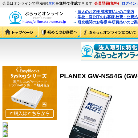
会員はオンラインで見積書(
)を
無料で作成
できます
会員登録(無料)
ログイン
見本
法人のお客様 請求書払いのご案内
学校・官公庁のお客様 校費・公費
研究機関のお客様 科研費払いのご案
PLANEX GW-NS54G (GW