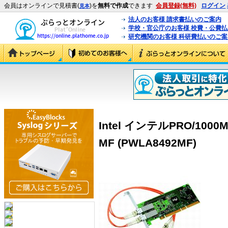
会員はオンラインで見積書(
)を
無料で作成
できます
会員登録(無料)
ログイン
見本
法人のお客様 請求書払いのご案内
学校・官公庁のお客様 校費・公費
研究機関のお客様 科研費払いのご案
Intel インテルPRO/1000MF 
MF (PWLA8492MF)