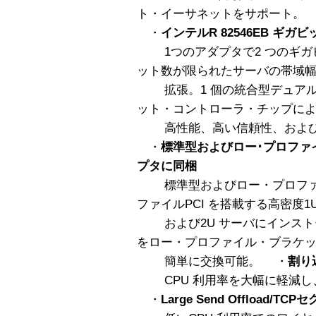
ト・イーサネットをサポート。
・
インテルR 82546EB ギ
1つのアダプタで2 つのギガ
ット数が限られたサーバの帯域
拡張。1 個の統合型デュアル
ット・コントローラ・チップに
高性能、高い信頼性、および
・
標準型およびロー･プロファ
プタに同梱
標準型およびロー・プロファイ
ファイルPCI を搭載する高密度1
および2U サーバにインスト
をロー・プロファイル・ブラケ
簡単に交換可能。 ・
割り
CPU 利用率を大幅に軽減し
・
Large Send Offload