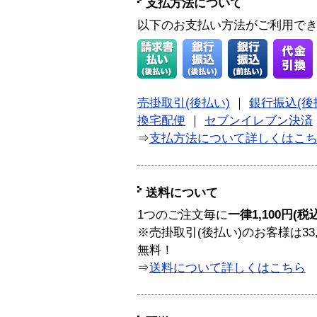
支払方法について
以下のお支払い方法がご利用で
売掛取引(後払い)
｜
銀行振込(後
換宅配便
｜
セブンイレブン決済
⇒
支払方法について詳しくはこ
送料について
1つのご注文毎に
一律1,100円(税
※売掛取引(後払い)のお客様は33
無料！
⇒
送料について詳しくはこちら