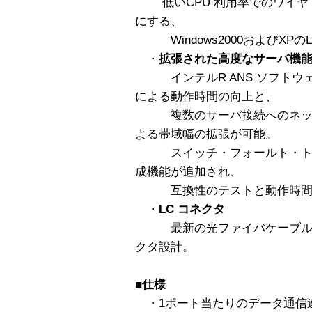
低いCPU 利用率でのワイヤ
にする、
Windows2000およびXPのLarg
・
拡張された高度なサーバ機
インテルR ANS ソフトウ
による動作時間の向上と、
複数のサーバ接続へのネット
よる帯域幅の拡張が可能。
スイッチ・フォールト・トレ
成機能が追加され、
互換性のテストと動作時間の
・
LC コネクタ
最新の光ファイバケーブル規
クタ設計。
■仕様
・1ポート当たりのデータ通信速度