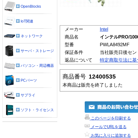
OpenBlocks
IoT関連
メーカー
Intel
ネットワーク
商品名
インテルPRO/1000MF
型番
PWLA8492MF
サーバ・ストレージ
保証条件
当社販売日後セン
返品について
特定商取引法に基
パソコン・周辺機器
商品番号
12400535
PCパーツ
本商品は販売を終了しました
サプライ
ソフト・ライセンス
このページを印刷する
メールでURLを送る
お気に入りに追加する