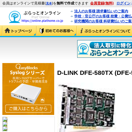
会員はオンラインで見積書(
)を
無料で作成
できます
会員登録(無料)
ログイン
見本
法人のお客様 請求書払いのご案内
学校・官公庁のお客様 校費・公費
研究機関のお客様 科研費払いのご案
D-LINK DFE-580TX (DFE-