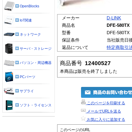
OpenBlocks
メーカー
D-LINK
IoT関連
商品名
DFE-580TX
型番
DFE-580TX
ネットワーク
保証条件
当社販売日
返品について
特定商取引
サーバ・ストレージ
商品番号
12400527
パソコン・周辺機器
本商品は販売を終了しました
PCパーツ
サプライ
このページを印刷する
ソフト・ライセンス
メールでURLを送る
お気に入りに追加する
このページのURL