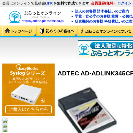
会員はオンラインで見積書(
)を
無料で作成
できます
会員登録(無料)
ログイン
見本
法人のお客様 請求書払いのご案内
学校・官公庁のお客様 校費・公費
研究機関のお客様 科研費払いのご案
ADTEC AD-ADLINK345CF