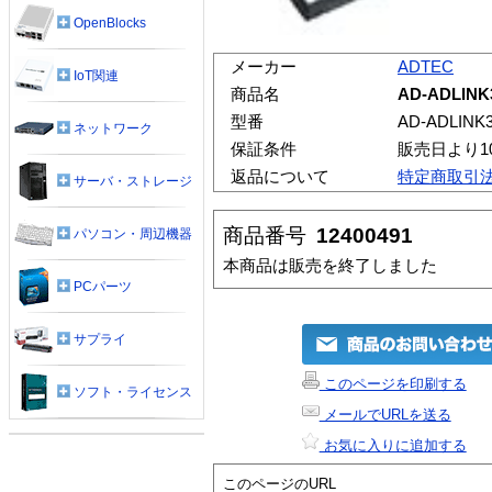
OpenBlocks
メーカー
ADTEC
IoT関連
商品名
AD-ADLINK
型番
AD-ADLINK
ネットワーク
保証条件
販売日より1
返品について
特定商取引
サーバ・ストレージ
商品番号
12400491
パソコン・周辺機器
本商品は販売を終了しました
PCパーツ
サプライ
このページを印刷する
ソフト・ライセンス
メールでURLを送る
お気に入りに追加する
このページのURL