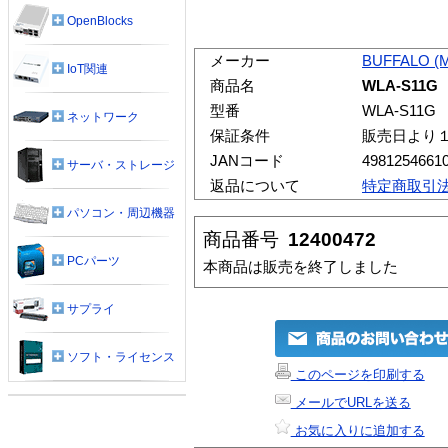
OpenBlocks
メーカー
BUFFALO (
IoT関連
商品名
WLA-S11G
型番
WLA-S11G
ネットワーク
保証条件
販売日より
JANコード
4981254661
サーバ・ストレージ
返品について
特定商取引
パソコン・周辺機器
商品番号
12400472
PCパーツ
本商品は販売を終了しました
サプライ
ソフト・ライセンス
このページを印刷する
メールでURLを送る
お気に入りに追加する