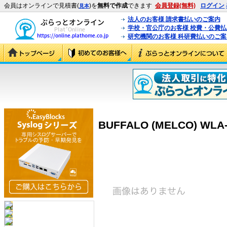
会員はオンラインで見積書(
)を
無料で作成
できます
会員登録(無料)
ログイン
見本
法人のお客様 請求書払いのご案内
学校・官公庁のお客様 校費・公費
研究機関のお客様 科研費払いのご案
BUFFALO (MELCO) WLA-