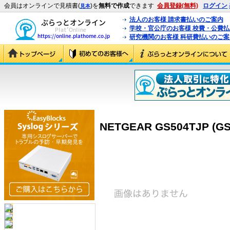
会員はオンラインで見積書(
)を
無料で作成
できます
会員登録(無料)
ログイン
見本
法人のお客様 請求書払いのご案内
学校・官公庁のお客様 校費・公費
研究機関のお客様 科研費払いのご案
NETGEAR GS504TJP (GS