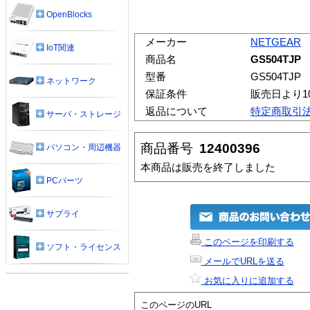
OpenBlocks
メーカー
NETGEAR
IoT関連
商品名
GS504TJP
型番
GS504TJP
ネットワーク
保証条件
販売日より1
返品について
特定商取引
サーバ・ストレージ
商品番号
12400396
パソコン・周辺機器
本商品は販売を終了しました
PCパーツ
サプライ
このページを印刷する
ソフト・ライセンス
メールでURLを送る
お気に入りに追加する
このページのURL