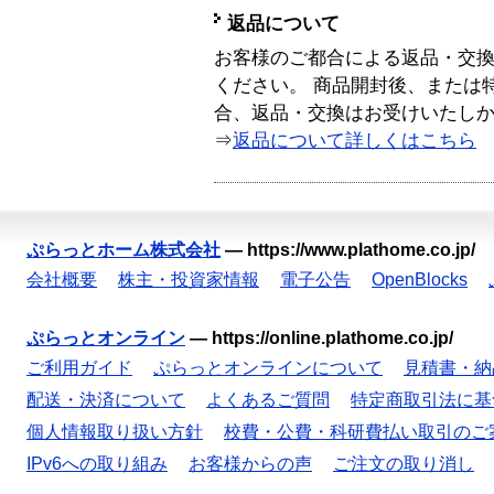
返品について
お客様のご都合による返品・交
ください。 商品開封後、または
合、返品・交換はお受けいたし
⇒
返品について詳しくはこちら
ぷらっとホーム株式会社
—
https://www.plathome.co.jp/
会社概要
株主・投資家情報
電子公告
OpenBlocks
ぷらっとオンライン
—
https://online.plathome.co.jp/
ご利用ガイド
ぷらっとオンラインについて
見積書・納
配送・決済について
よくあるご質問
特定商取引法に基
個人情報取り扱い方針
校費・公費・科研費払い取引のご
IPv6への取り組み
お客様からの声
ご注文の取り消し