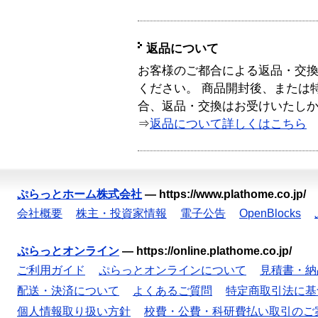
返品について
お客様のご都合による返品・交
ください。 商品開封後、または
合、返品・交換はお受けいたし
⇒
返品について詳しくはこちら
ぷらっとホーム株式会社
—
https://www.plathome.co.jp/
会社概要
株主・投資家情報
電子公告
OpenBlocks
ぷらっとオンライン
—
https://online.plathome.co.jp/
ご利用ガイド
ぷらっとオンラインについて
見積書・納
配送・決済について
よくあるご質問
特定商取引法に基
個人情報取り扱い方針
校費・公費・科研費払い取引のご