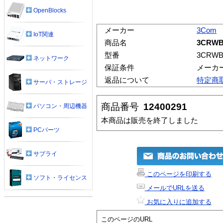
OpenBlocks
メーカー
3Com
IoT関連
商品名
3CRWB
型番
3CRWB
ネットワーク
保証条件
メーカ
返品について
特定商
サーバ・ストレージ
商品番号
12400291
パソコン・周辺機器
本商品は販売を終了しました
PCパーツ
サプライ
このページを印刷する
ソフト・ライセンス
メールでURLを送る
お気に入りに追加する
このページのURL