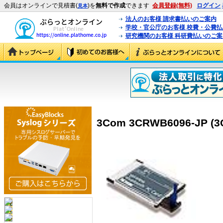
会員はオンラインで見積書(
)を
無料で作成
できます
会員登録(無料)
ログイン
見本
法人のお客様 請求書払いのご案内
学校・官公庁のお客様 校費・公費
研究機関のお客様 科研費払いのご案
3Com 3CRWB6096-JP (3