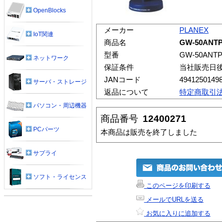
OpenBlocks
メーカー
PLANEX
IoT関連
商品名
GW-50ANT
型番
GW-50ANT
ネットワーク
保証条件
当社販売日
JANコード
4941250149
サーバ・ストレージ
返品について
特定商取引
パソコン・周辺機器
商品番号
12400271
PCパーツ
本商品は販売を終了しました
サプライ
ソフト・ライセンス
このページを印刷する
メールでURLを送る
お気に入りに追加する