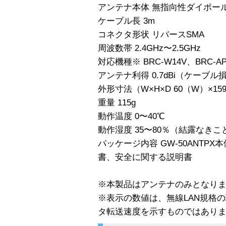
アンテナ本体 無指向性ダイポー
ケーブル長 3m
コネクタ形状 リバースSMA
周波数帯 2.4GHz〜2.5GHz
対応機種※ BRC-W14V、BRC-AP
アンテナ利得 0.7dBi（ケーブル
外形寸法（W×H×D 60（W）×15
重量 115g
動作温度 0〜40℃
動作湿度 35〜80％（結露なきこ
パッケージ内容 GW-50ANTP
書、安全に関する説明書
※本製品はアンテナのみとなり
※表示の数値は、無線LAN規格
タ転送速度を示すものではあり