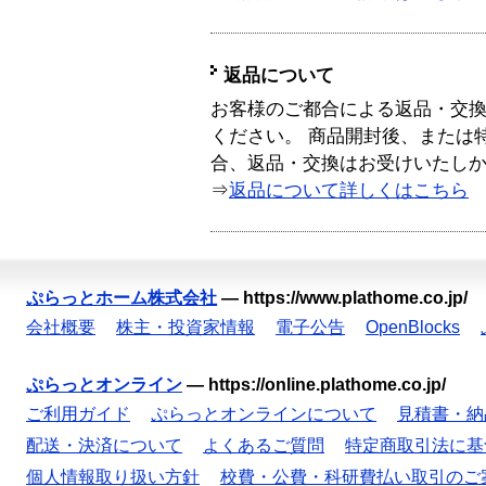
返品について
お客様のご都合による返品・交
ください。 商品開封後、または
合、返品・交換はお受けいたし
⇒
返品について詳しくはこちら
ぷらっとホーム株式会社
—
https://www.plathome.co.jp/
会社概要
株主・投資家情報
電子公告
OpenBlocks
ぷらっとオンライン
—
https://online.plathome.co.jp/
ご利用ガイド
ぷらっとオンラインについて
見積書・納
配送・決済について
よくあるご質問
特定商取引法に基
個人情報取り扱い方針
校費・公費・科研費払い取引のご