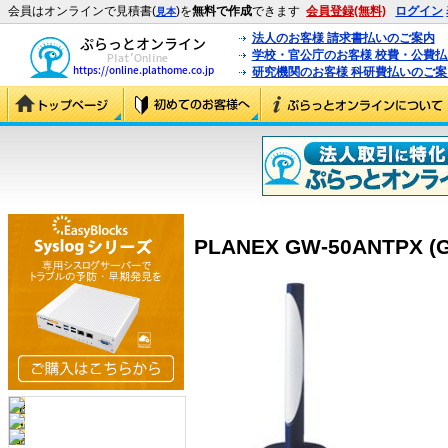
会員はオンラインで見積書(
)を
無料で作成
できます
会員登録(無料)
ログイン
見本
法人のお客様 請求書払いのご案内
学校・官公庁のお客様 校費・公費
研究機関のお客様 科研費払いのご案
PLANEX GW-50ANTPX (