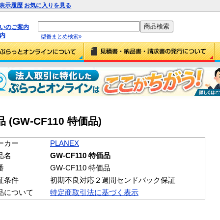
表示履歴
お気に入りを見る
払いのご案内
内
型番まとめ検索»
品 (GW-CF110 特価品)
ーカー
PLANEX
品名
GW-CF110 特価品
番
GW-CF110 特価品
証条件
初期不良対応２週間センドバック保証
品について
特定商取引法に基づく表示