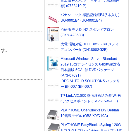
富士通 POS-Cサーマルロール紙(高保
存) (0722410-P)
パナソニック 感熱記録紙B4(6本入り)
UG-0001B4 (UG-0001B4)
応研 販売大臣 NX スタンドアロン
(OKN-423533)
大電 環境対応 1000BASE-T/X メディ
アコンバータ (DN1800SG2E)
ます。
Microsoft Windows Server Standard
2019 16コアライセンス 64bitWin対応
日本語版 5CAL付 DVDパッケージ
(P73-07691)
IDEC AUTO-ID SOLUTIONS バッテリ
ー BP-007 (BP-007)
TP-Link AX1800 壁面埋め込み型 Wi-Fi
6アクセスポイント (EAP615-WALL)
PLAT'HOME OpenBlocks IX9 Debian
10搭載モデル (OBSIX9/D10A)
PLAT'HOME EasyBlocks Syslog 120G
サブスクリプション(保守サービス) 1年