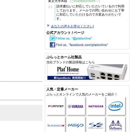
東京大学/K様
(ご利用期間2009年～)
“
請求書払いに対応していただいているので利用
しております。メールでの問い合わせにも丁寧
に対応していただけるので大変ありがたいで
す。
あなたの声をお寄せください!
公式アカウント / ページ
ぷらっとホーム社製品
当社ブランドの製品情報はこちら
人気・定番メーカー
ぷらっとオンラインで人気のメーカーをご紹介！