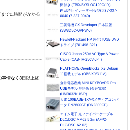
間付き (EBIX/SYSLOG120G/1Y)
内田洋行 イレーザーFB型(大) 7-337-
着までに時間がかかる
0040 (7-337-0040)
三菱電機 GX Developer 日本語版
(SW8D5C-GPPW-J)
Hewlett-Packard HP 外付けUSB DVD
ドライブ (701498-B21)
CISCO Japan 250V AC Type A Power
Cable (CAB-TA-250V-JP=)
PLAT'HOME OpenBlocks IX9 Debian
11搭載モデル (OBSIX9/D11A)
の事情なく8日以上経
金井電器産業 MINI KEYBOARD Pro
USBモデル 英語版 (金井電器)
(HMB632KUS/R)
大電 100BASE-TX/FXメディアコンバ
ータ DN2800GE (DN2800GE)
エイム電子 光ファイバーケーブル
DLC/DSC MM62.5 2m (AFP2-
DLC/DSC-62-02)