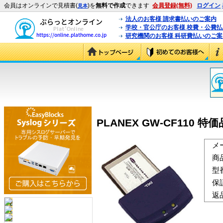
会員はオンラインで見積書(
)を
無料で作成
できます
会員登録(無料)
ログイン
見本
法人のお客様 請求書払いのご案内
学校・官公庁のお客様 校費・公費
研究機関のお客様 科研費払いのご案
PLANEX GW-CF110 特価
メ
商
型
保
返