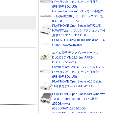
(初年度先出しセンドバック保守付)
(FG-80F-BDL-US)
Fortinet FortiGate-100F バンドルモデ
ル (初年度先出しセンドバック保守付)
(FG-100F-BDL-US)
PLAT'HOME OpenBlocks IoT FX1/E
H/W保守及びサブスクリプション1年付
属 (OBSFX1/E/D11/H1S1)
LENOVO 20X2SC8G00 ThinkPad L14
Gen2 (20X2SC8G00)
エイム電子 光ファイバーケーブル
DLC/DSC MM62.5 1m (AFP2-
DLC/DSC-62-01)
Fortinet FortiGate-40F バンドルモデル
(初年度先出しセンドバック保守付)
(FG-40F-BDL-US)
PLAT'HOME OpenBlocks A16 Debian
11搭載モデル (OBSA16/D11A)
PLAT'HOME OpenBlocks IX9 Windows
10 IoT Enterprise 2019 LTSC搭載
256GBモデル
(OBSIX9/W/L1809/256G)