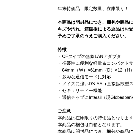
年末特価品、限定数量、在庫限り！
本商品は開封品につき、梱包や商品
キズや汚れ、箱破損による返品はお
予めご了承のうえご購入ください。
特徴
・CFタイプの無線LANアダプタ
・携帯性に便利な軽量＆コンパクト
・84mm（W）×61mm（D）×12
・多彩な通信モードに対応
・ノイズに強いDS-SS（直接拡散型
・セキュリティー機能
・通信チップにIntersil（現Globespan
ご注意
本商品は在庫限りの特価品となりま
本商品の梱包は白箱となります。
本商品は開封品につき、梱包や商品