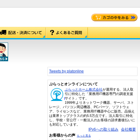
Tweets by platonline
ぷらっとオンラインについて
ぷらっとホーム株式会社
が運用する、法人取
引に特化した「業務用IT機器専門の調達支援
サイト」です。
1999年よりネットワーク機器、サーバ、スト
レージ、パソコン周辺機器、PCパーツ、ソフトウェ
ア、ライセンスなど、業務用IT機器中心に販売。品揃え
は業界トップクラスの約5.5万点です。法人取引に特化
し、学校・官公庁・一般法人のお客様の請求書後払いに
も対応しています。
IPv6への取り組み
会社概要
お客様からの声
もっと見る