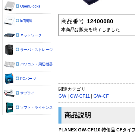
OpenBlocks
商品番号
12400080
IoT関連
本商品は販売を終了しました
ネットワーク
サーバ・ストレージ
パソコン・周辺機器
PCパーツ
関連カテゴリ
サプライ
GW
|
GW-CF11
|
GW-CF
ソフト・ライセンス
商品説明
PLANEX GW-CF110 特価品 CF