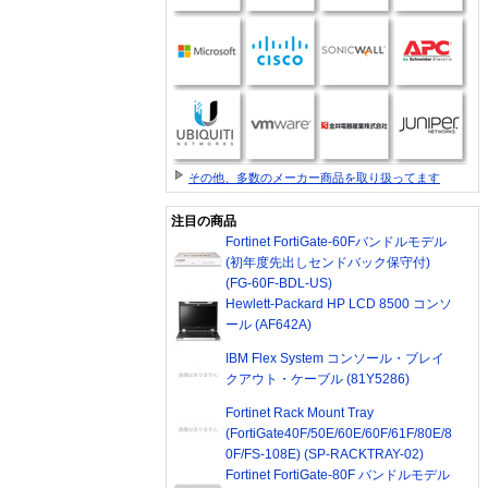
その他、多数のメーカー商品を取り扱ってます
注目の商品
Fortinet FortiGate-60Fバンドルモデル
(初年度先出しセンドバック保守付)
(FG-60F-BDL-US)
Hewlett-Packard HP LCD 8500 コンソ
ール (AF642A)
IBM Flex System コンソール・ブレイ
クアウト・ケーブル (81Y5286)
Fortinet Rack Mount Tray
(FortiGate40F/50E/60E/60F/61F/80E/8
0F/FS-108E) (SP-RACKTRAY-02)
Fortinet FortiGate-80F バンドルモデル