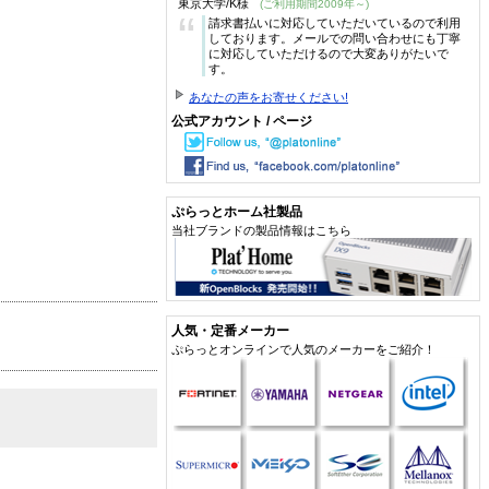
東京大学/K様
(ご利用期間2009年～)
“
請求書払いに対応していただいているので利用
しております。メールでの問い合わせにも丁寧
に対応していただけるので大変ありがたいで
す。
あなたの声をお寄せください!
公式アカウント / ページ
ぷらっとホーム社製品
当社ブランドの製品情報はこちら
人気・定番メーカー
ぷらっとオンラインで人気のメーカーをご紹介！