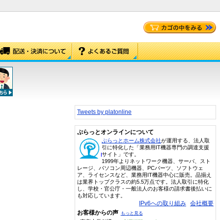
Tweets by platonline
ぷらっとオンラインについて
ぷらっとホーム株式会社
が運用する、法人取
引に特化した「業務用IT機器専門の調達支援
サイト」です。
1999年よりネットワーク機器、サーバ、スト
レージ、パソコン周辺機器、PCパーツ、ソフトウェ
ア、ライセンスなど、業務用IT機器中心に販売。品揃え
は業界トップクラスの約5.5万点です。法人取引に特化
し、学校・官公庁・一般法人のお客様の請求書後払いに
も対応しています。
IPv6への取り組み
会社概要
お客様からの声
もっと見る