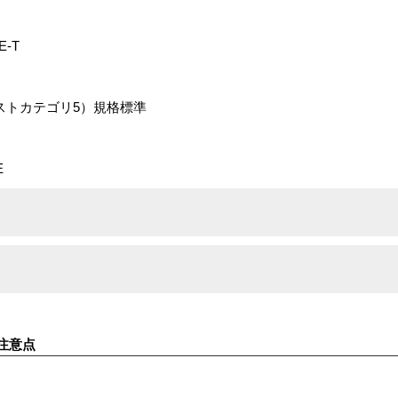
E-T
エンハンストカテゴリ5）規格標準
E
注意点