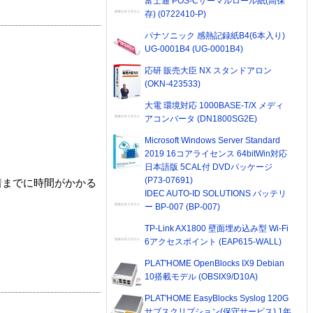
富士通 POS-Cサーマルロール紙(高保
存) (0722410-P)
パナソニック 感熱記録紙B4(6本入り)
UG-0001B4 (UG-0001B4)
応研 販売大臣 NX スタンドアロン
(OKN-423533)
大電 環境対応 1000BASE-T/X メディ
アコンバータ (DN1800SG2E)
Microsoft Windows Server Standard
2019 16コアライセンス 64bitWin対応
日本語版 5CAL付 DVDパッケージ
(P73-07691)
着までに時間がかかる
IDEC AUTO-ID SOLUTIONS バッテリ
ー BP-007 (BP-007)
TP-Link AX1800 壁面埋め込み型 Wi-Fi
6アクセスポイント (EAP615-WALL)
PLAT'HOME OpenBlocks IX9 Debian
10搭載モデル (OBSIX9/D10A)
PLAT'HOME EasyBlocks Syslog 120G
サブスクリプション(保守サービス) 1年