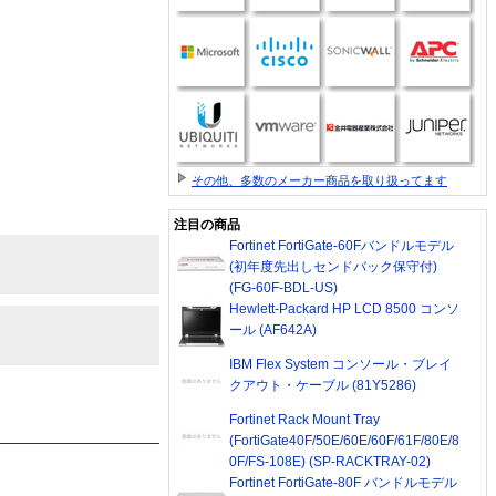
その他、多数のメーカー商品を取り扱ってます
注目の商品
Fortinet FortiGate-60Fバンドルモデル
(初年度先出しセンドバック保守付)
(FG-60F-BDL-US)
Hewlett-Packard HP LCD 8500 コンソ
ール (AF642A)
IBM Flex System コンソール・ブレイ
クアウト・ケーブル (81Y5286)
Fortinet Rack Mount Tray
(FortiGate40F/50E/60E/60F/61F/80E/8
0F/FS-108E) (SP-RACKTRAY-02)
Fortinet FortiGate-80F バンドルモデル