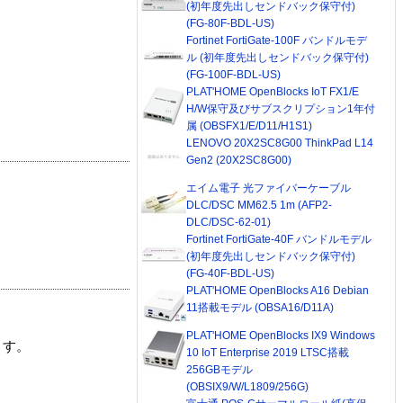
(初年度先出しセンドバック保守付)
(FG-80F-BDL-US)
Fortinet FortiGate-100F バンドルモデ
ル (初年度先出しセンドバック保守付)
(FG-100F-BDL-US)
PLAT'HOME OpenBlocks IoT FX1/E
H/W保守及びサブスクリプション1年付
属 (OBSFX1/E/D11/H1S1)
LENOVO 20X2SC8G00 ThinkPad L14
Gen2 (20X2SC8G00)
エイム電子 光ファイバーケーブル
DLC/DSC MM62.5 1m (AFP2-
DLC/DSC-62-01)
Fortinet FortiGate-40F バンドルモデル
(初年度先出しセンドバック保守付)
(FG-40F-BDL-US)
PLAT'HOME OpenBlocks A16 Debian
11搭載モデル (OBSA16/D11A)
PLAT'HOME OpenBlocks IX9 Windows
ます。
10 IoT Enterprise 2019 LTSC搭載
256GBモデル
(OBSIX9/W/L1809/256G)