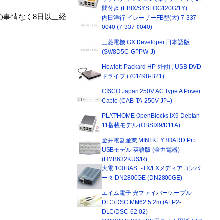
間付き (EBIX/SYSLOG120G/1Y)
の事情なく8日以上経
内田洋行 イレーザーFB型(大) 7-337-
0040 (7-337-0040)
三菱電機 GX Developer 日本語版
(SW8D5C-GPPW-J)
Hewlett-Packard HP 外付けUSB DVD
ドライブ (701498-B21)
CISCO Japan 250V AC Type A Power
Cable (CAB-TA-250V-JP=)
PLAT'HOME OpenBlocks IX9 Debian
11搭載モデル (OBSIX9/D11A)
金井電器産業 MINI KEYBOARD Pro
USBモデル 英語版 (金井電器)
(HMB632KUS/R)
大電 100BASE-TX/FXメディアコンバ
ータ DN2800GE (DN2800GE)
エイム電子 光ファイバーケーブル
DLC/DSC MM62.5 2m (AFP2-
DLC/DSC-62-02)