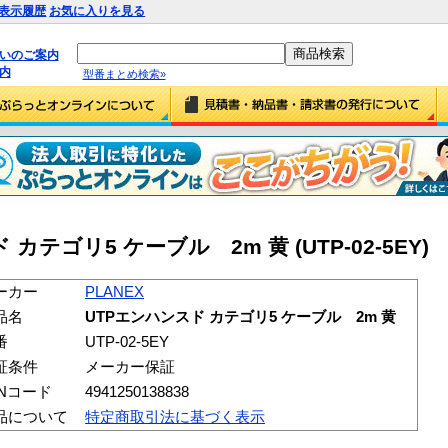
表示履歴
お気に入りを見る
払いのご案内
内
型番まとめ検索»
 カテゴリ5 ケーブル 2m 黄 (UTP-02-5EY)
ーカー
PLANEX
品名
UTPエンハンスド カテゴリ5 ケーブル 2m 黄
番
UTP-02-5EY
証条件
メーカー保証
ANコード
4941250138838
品について
特定商取引法に基づく表示