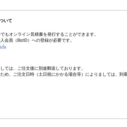
ついて
つでもオンライン見積書を発行することができます。
会員（BizID）への登録が必要です。
ちら
ましては、ご注文後に別途郵送しております。
のため、ご注文日時（土日祝にかかる場合等）によりましては、到