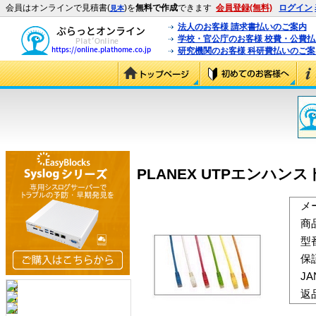
会員はオンラインで見積書(
)を
無料で作成
できます
会員登録(無料)
ログイン
見本
法人のお客様 請求書払いのご案内
学校・官公庁のお客様 校費・公費
研究機関のお客様 科研費払いのご案
PLANEX UTPエンハンスド
メ
商
型
保
J
返