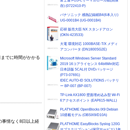
富士通 POS-Cサーマルロール紙(高保
存) (0722410-P)
パナソニック 感熱記録紙B4(6本入り)
UG-0001B4 (UG-0001B4)
応研 販売大臣 NX スタンドアロン
(OKN-423533)
大電 環境対応 1000BASE-T/X メディ
アコンバータ (DN1800SG2E)
着までに時間がかかる
Microsoft Windows Server Standard
2019 16コアライセンス 64bitWin対応
日本語版 5CAL付 DVDパッケージ
(P73-07691)
IDEC AUTO-ID SOLUTIONS バッテリ
ー BP-007 (BP-007)
TP-Link AX1800 壁面埋め込み型 Wi-Fi
6アクセスポイント (EAP615-WALL)
PLAT'HOME OpenBlocks IX9 Debian
10搭載モデル (OBSIX9/D10A)
の事情なく8日以上経
PLAT'HOME EasyBlocks Syslog 120G
サブスクリプション(保守サービス) 1年