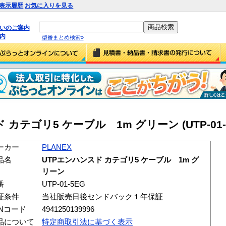
表示履歴
お気に入りを見る
払いのご案内
内
型番まとめ検索»
 カテゴリ5 ケーブル 1m グリーン (UTP-01-
ーカー
PLANEX
品名
UTPエンハンスド カテゴリ5 ケーブル 1m グ
リーン
番
UTP-01-5EG
証条件
当社販売日後センドバック１年保証
ANコード
4941250139996
品について
特定商取引法に基づく表示