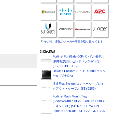
その他、多数のメーカー商品を取り扱ってます
注目の商品
Fortinet FortiGate-60Fバンドルモデル
(初年度先出しセンドバック保守付)
(FG-60F-BDL-US)
Hewlett-Packard HP LCD 8500 コンソ
ール (AF642A)
IBM Flex System コンソール・ブレイ
クアウト・ケーブル (81Y5286)
Fortinet Rack Mount Tray
(FortiGate40F/50E/60E/60F/61F/80E/8
0F/FS-108E) (SP-RACKTRAY-02)
Fortinet FortiGate-80F バンドルモデル