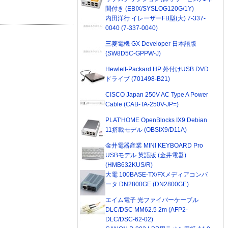
間付き (EBIX/SYSLOG120G/1Y)
内田洋行 イレーザーFB型(大) 7-337-
0040 (7-337-0040)
三菱電機 GX Developer 日本語版
(SW8D5C-GPPW-J)
Hewlett-Packard HP 外付けUSB DVD
ドライブ (701498-B21)
CISCO Japan 250V AC Type A Power
Cable (CAB-TA-250V-JP=)
PLAT'HOME OpenBlocks IX9 Debian
11搭載モデル (OBSIX9/D11A)
金井電器産業 MINI KEYBOARD Pro
USBモデル 英語版 (金井電器)
(HMB632KUS/R)
大電 100BASE-TX/FXメディアコンバ
ータ DN2800GE (DN2800GE)
エイム電子 光ファイバーケーブル
DLC/DSC MM62.5 2m (AFP2-
DLC/DSC-62-02)