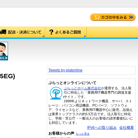
Tweets by platonline
5EG)
ぷらっとオンラインについて
ぷらっとホーム株式会社
が運用する、法人取
引に特化した「業務用IT機器専門の調達支援
サイト」です。
1999年よりネットワーク機器、サーバ、スト
レージ、パソコン周辺機器、PCパーツ、ソフトウェ
ア、ライセンスなど、業務用IT機器中心に販売。品揃え
は業界トップクラスの約5.5万点です。法人取引に特化
し、学校・官公庁・一般法人のお客様の請求書後払いに
も対応しています。
IPv6への取り組み
会社概要
お客様からの声
もっと見る