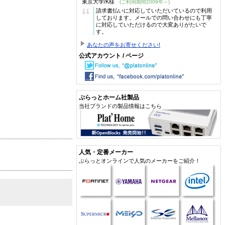
東京大学/K様
(ご利用期間2009年～)
“
請求書払いに対応していただいているので利用
しております。メールでの問い合わせにも丁寧
に対応していただけるので大変ありがたいで
す。
あなたの声をお寄せください!
公式アカウント / ページ
ぷらっとホーム社製品
当社ブランドの製品情報はこちら
人気・定番メーカー
ぷらっとオンラインで人気のメーカーをご紹介！