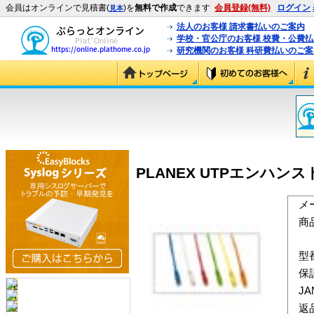
会員はオンラインで見積書(
)を
無料で作成
できます
会員登録(無料)
ログイン
見本
法人のお客様 請求書払いのご案内
学校・官公庁のお客様 校費・公費
研究機関のお客様 科研費払いのご案
PLANEX UTPエンハンスド
メ
商
型
保
J
返