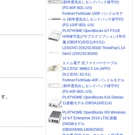
(初年度先出しセンドバック保守付)
(FG-80F-BDL-US)
Fortinet FortiGate-100F バンドルモデ
ル (初年度先出しセンドバック保守付)
(FG-100F-BDL-US)
PLAT'HOME OpenBlocks IoT FX1/E
H/W保守及びサブスクリプション1年付
属 (OBSFX1/E/D11/H1S1)
LENOVO 20X2SC8G00 ThinkPad L14
Gen2 (20X2SC8G00)
エイム電子 光ファイバーケーブル
DLC/DSC MM62.5 1m (AFP2-
DLC/DSC-62-01)
Fortinet FortiGate-40F バンドルモデル
(初年度先出しセンドバック保守付)
(FG-40F-BDL-US)
ます。
PLAT'HOME OpenBlocks A16 Debian
11搭載モデル (OBSA16/D11A)
PLAT'HOME OpenBlocks IX9 Windows
10 IoT Enterprise 2019 LTSC搭載
256GBモデル
(OBSIX9/W/L1809/256G)