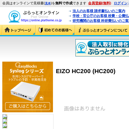
会員はオンラインで見積書(
)を
無料で作成
できます
会員登録(無料)
ログイン
見本
法人のお客様 請求書払いのご案内
学校・官公庁のお客様 校費・公費
研究機関のお客様 科研費払いのご案
EIZO HC200 (HC200)