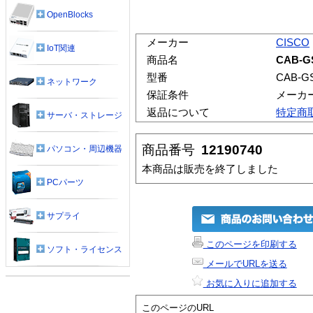
OpenBlocks
メーカー
CISCO
IoT関連
商品名
CAB-G
型番
CAB-G
ネットワーク
保証条件
メーカ
返品について
特定商
サーバ・ストレージ
商品番号
12190740
パソコン・周辺機器
本商品は販売を終了しました
PCパーツ
サプライ
このページを印刷する
ソフト・ライセンス
メールでURLを送る
お気に入りに追加する
このページのURL