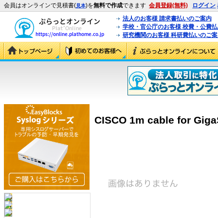
会員はオンラインで見積書(
)を
無料で作成
できます
会員登録(無料)
ログイン
見本
法人のお客様 請求書払いのご案内
学校・官公庁のお客様 校費・公費
研究機関のお客様 科研費払いのご案
CISCO 1m cable for Gig