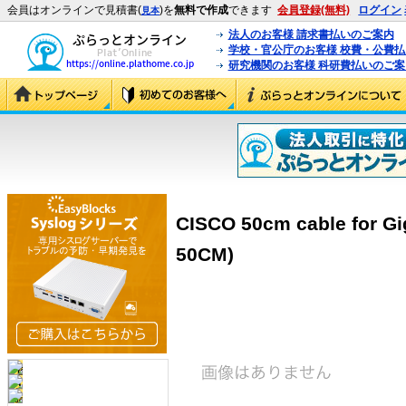
会員はオンラインで見積書(
)を
無料で作成
できます
会員登録(無料)
ログイン
見本
法人のお客様 請求書払いのご案内
学校・官公庁のお客様 校費・公費
研究機関のお客様 科研費払いのご案
CISCO 50cm cable for G
50CM)