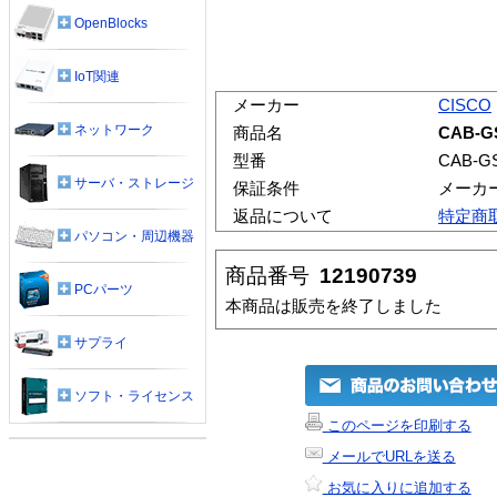
OpenBlocks
IoT関連
メーカー
CISCO
ネットワーク
商品名
CAB-G
型番
CAB-G
サーバ・ストレージ
保証条件
メーカ
返品について
特定商
パソコン・周辺機器
商品番号
12190739
PCパーツ
本商品は販売を終了しました
サプライ
ソフト・ライセンス
このページを印刷する
メールでURLを送る
お気に入りに追加する