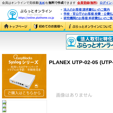
会員はオンラインで見積書(
)を
無料で作成
できます
会員登録(無料)
ログイン
見本
法人のお客様 請求書払いのご案内
学校・官公庁のお客様 校費・公費
研究機関のお客様 科研費払いのご案
PLANEX UTP-02-05 (UTP-