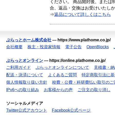
ください。 商品開封後、または
合、返品・交換はお受けいたし
⇒
返品について詳しくはこちら
ぷらっとホーム株式会社
—
https://www.plathome.co.jp/
会社概要
株主・投資家情報
電子公告
OpenBlocks
ぷらっとオンライン
—
https://online.plathome.co.jp/
ご利用ガイド
ぷらっとオンラインについて
見積書・納
配送・決済について
よくあるご質問
特定商取引法に基
個人情報取り扱い方針
校費・公費・科研費払い取引のご
IPv6への取り組み
お客様からの声
ご注文の取り消し
ソーシャルメディア
Twitter公式アカウント
Facebook公式ページ