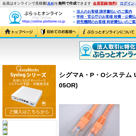
会員はオンラインで見積書(
)を
無料で作成
できます
会員登録(無料)
ログイン
見本
法人のお客様 請求書払いのご案内
学校・官公庁のお客様 校費・公費
研究機関のお客様 科研費払いのご案
シグマA・P・Oシステム URT4
05OR)