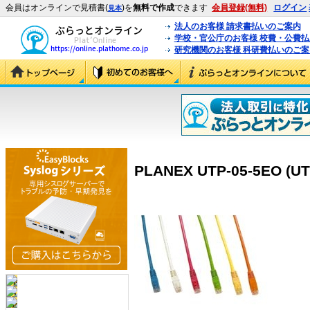
会員はオンラインで見積書(
)を
無料で作成
できます
会員登録(無料)
ログイン
見本
法人のお客様 請求書払いのご案内
学校・官公庁のお客様 校費・公費
研究機関のお客様 科研費払いのご案
PLANEX UTP-05-5EO (UT