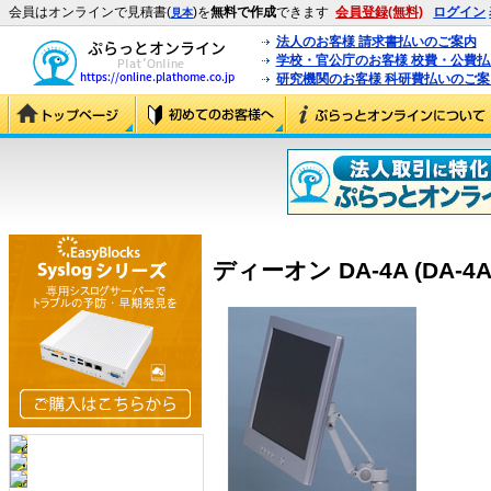
会員はオンラインで見積書(
)を
無料で作成
できます
会員登録(無料)
ログイン
見本
法人のお客様 請求書払いのご案内
学校・官公庁のお客様 校費・公費
研究機関のお客様 科研費払いのご案
ディーオン DA-4A (DA-4A