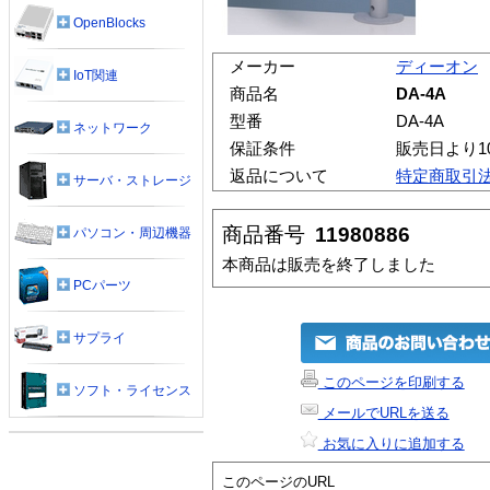
OpenBlocks
メーカー
ディーオン
IoT関連
商品名
DA-4A
型番
DA-4A
ネットワーク
保証条件
販売日より1
返品について
特定商取引
サーバ・ストレージ
商品番号
11980886
パソコン・周辺機器
本商品は販売を終了しました
PCパーツ
サプライ
このページを印刷する
ソフト・ライセンス
メールでURLを送る
お気に入りに追加する
このページのURL