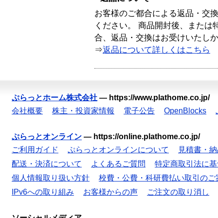
お客様のご都合による返品・交
ください。 商品開封後、または
合、返品・交換はお受けいたし
⇒
返品について詳しくはこちら
ぷらっとホーム株式会社
—
https://www.plathome.co.jp/
会社概要
株主・投資家情報
電子公告
OpenBlocks
ぷらっとオンライン
—
https://online.plathome.co.jp/
ご利用ガイド
ぷらっとオンラインについて
見積書・納
配送・決済について
よくあるご質問
特定商取引法に基
個人情報取り扱い方針
校費・公費・科研費払い取引のご
IPv6への取り組み
お客様からの声
ご注文の取り消し
ソーシャルメディア