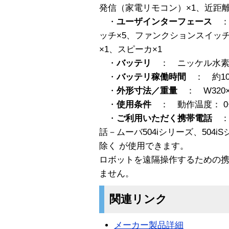
発信（家電リモコン）×1、近距離
・
ユーザインターフェース
：
ッチ×5、ファンクションスイッチ×
×1、スピーカ×1
・
バッテリ
： ニッケル水素
・
バッテリ稼働時間
： 約1
・
外形寸法／重量
： W320×D
・
使用条件
： 動作温度： 0〜
・
ご利用いただく携帯電話
： 
話－ムーバ504iシリーズ、504iS
除く が使用できます。
ロボットを遠隔操作するための
ません。
関連リンク
メーカー製品詳細