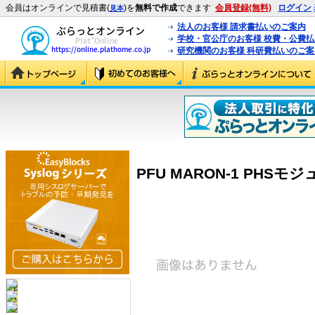
会員はオンラインで見積書(
)を
無料で作成
できます
会員登録(無料)
ログイン
見本
法人のお客様 請求書払いのご案内
学校・官公庁のお客様 校費・公費
研究機関のお客様 科研費払いのご案
PFU MARON-1 PHSモジュ