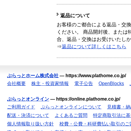
返品について
お客様のご都合による返品・交
ください。 商品開封後、または
合、返品・交換はお受けいたし
⇒
返品について詳しくはこちら
ぷらっとホーム株式会社
—
https://www.plathome.co.jp/
会社概要
株主・投資家情報
電子公告
OpenBlocks
ぷらっとオンライン
—
https://online.plathome.co.jp/
ご利用ガイド
ぷらっとオンラインについて
見積書・納
配送・決済について
よくあるご質問
特定商取引法に基
個人情報取り扱い方針
校費・公費・科研費払い取引のご