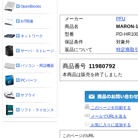
OpenBlocks
メーカー
PFU
IoT関連
商品名
MARON-
型番
PD-HR100
ネットワーク
保証条件
対象外
返品について
特定商取
サーバ・ストレージ
商品番号
11980792
パソコン・周辺機器
本商品は販売を終了しました
PCパーツ
サプライ
このページを印刷する
ソフト・ライセンス
メールでURLを送る
お気に入りに追加する
このページのURL