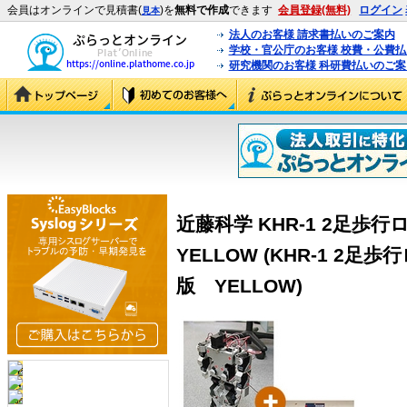
会員はオンラインで見積書(
)を
無料で作成
できます
会員登録(無料)
ログイン
見本
法人のお客様 請求書払いのご案内
学校・官公庁のお客様 校費・公費
研究機関のお客様 科研費払いのご案
近藤科学 KHR-1 2足
YELLOW (KHR-1 2
版 YELLOW)