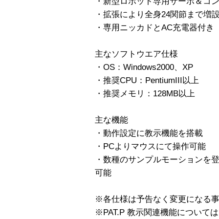
・新型ロボット専用サーボ＆コントロ
・拡張により全身24関節まで増
・専用ニッカドとAC充電器付き
主なソフトウエア仕様
・OS：Windows2000、XP
・推奨CPU：PentiumIII以上
・推奨メモリ：128MB以上
主な機能
・動作設定に教示機能を搭載
・PCよりマウスにて操作可能
・数種のサンプルモーションを登
可能
※各仕様は予告なく変更になる
※PAT.P 教示関連機能につい