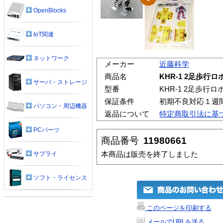
OpenBlocks
IoT関連
ネットワーク
メーカー
近藤科学
商品名
KHR-1 2足歩行
サーバ・ストレージ
型番
KHR-1 2足歩行
保証条件
初期不良対応１週
パソコン・周辺機器
返品について
特定商取引法に基
PCパーツ
商品番号
11980661
本商品は販売を終了しました
サプライ
ソフト・ライセンス
このページを印刷する
メールでURLを送る