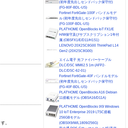
(初年度先出しセンドバック保守付)
(FG-80F-BDL-US)
Fortinet FortiGate-100F バンドルモデ
ル (初年度先出しセンドバック保守付)
(FG-100F-BDL-US)
PLAT'HOME OpenBlocks IoT FX1/E
H/W保守及びサブスクリプション1年付
属 (OBSFX1/E/D11/H1S1)
LENOVO 20X2SC8G00 ThinkPad L14
Gen2 (20X2SC8G00)
エイム電子 光ファイバーケーブル
DLC/DSC MM62.5 1m (AFP2-
DLC/DSC-62-01)
Fortinet FortiGate-40F バンドルモデル
(初年度先出しセンドバック保守付)
(FG-40F-BDL-US)
PLAT'HOME OpenBlocks A16 Debian
11搭載モデル (OBSA16/D11A)
PLAT'HOME OpenBlocks IX9 Windows
10 IoT Enterprise 2019 LTSC搭載
256GBモデル
ます。
(OBSIX9/W/L1809/256G)