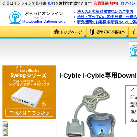
会員はオンラインで見積書(
)を
無料で作成
できます
会員登録(無料)
ログイン
見本
法人のお客様 請求書払いのご案内
学校・官公庁のお客様 校費・公費
研究機関のお客様 科研費払いのご案
i-Cybie i-Cybie専用Dow
メ
商
型
保
返