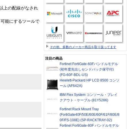
ート以上の配線がなされ
開発を可能にするツールで
その他、多数のメーカー商品を取り扱ってます
注目の商品
Fortinet FortiGate-60Fバンドルモデル
(初年度先出しセンドバック保守付)
(FG-60F-BDL-US)
Hewlett-Packard HP LCD 8500 コンソ
ール (AF642A)
IBM Flex System コンソール・ブレイ
クアウト・ケーブル (81Y5286)
Fortinet Rack Mount Tray
(FortiGate40F/50E/60E/60F/61F/80E/8
0F/FS-108E) (SP-RACKTRAY-02)
Fortinet FortiGate-80F バンドルモデル