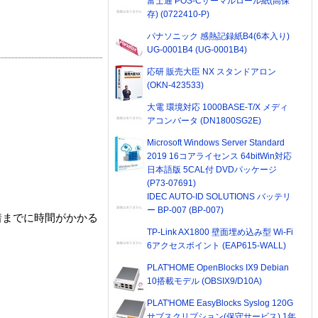
富士通 POS-Cサーマルロール紙(高保
存) (0722410-P)
パナソニック 感熱記録紙B4(6本入り)
UG-0001B4 (UG-0001B4)
応研 販売大臣 NX スタンドアロン
(OKN-423533)
大電 環境対応 1000BASE-T/X メディ
アコンバータ (DN1800SG2E)
Microsoft Windows Server Standard
2019 16コアライセンス 64bitWin対応
日本語版 5CAL付 DVDパッケージ
(P73-07691)
IDEC AUTO-ID SOLUTIONS バッテリ
ー BP-007 (BP-007)
着までに時間がかかる
TP-Link AX1800 壁面埋め込み型 Wi-Fi
6アクセスポイント (EAP615-WALL)
PLAT'HOME OpenBlocks IX9 Debian
10搭載モデル (OBSIX9/D10A)
PLAT'HOME EasyBlocks Syslog 120G
サブスクリプション(保守サービス) 1年