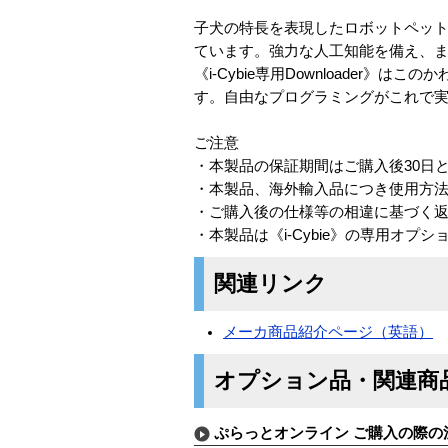
子犬の特長を表現したロボットペット《 
ています。強力な人工知能を備え、
《i-Cybie専用Downloader》
す。自由なプログラミングがこれで
ご注意
・本製品の保証期間はご購入後30日
・本製品、海外輸入品につき使用方
・ご購入後の仕様等の相違に基づく
・本製品は《i-Cybie》の専用オ
関連リンク
メーカ商品紹介ページ（英語）
オプション品・関連商
ぷらっとオンライン ご購入の際の