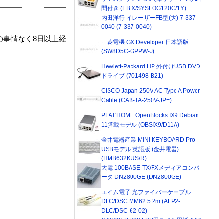
間付き (EBIX/SYSLOG120G/1Y)
内田洋行 イレーザーFB型(大) 7-337-
0040 (7-337-0040)
の事情なく8日以上経
三菱電機 GX Developer 日本語版
(SW8D5C-GPPW-J)
Hewlett-Packard HP 外付けUSB DVD
ドライブ (701498-B21)
CISCO Japan 250V AC Type A Power
Cable (CAB-TA-250V-JP=)
PLAT'HOME OpenBlocks IX9 Debian
11搭載モデル (OBSIX9/D11A)
金井電器産業 MINI KEYBOARD Pro
USBモデル 英語版 (金井電器)
(HMB632KUS/R)
大電 100BASE-TX/FXメディアコンバ
ータ DN2800GE (DN2800GE)
エイム電子 光ファイバーケーブル
DLC/DSC MM62.5 2m (AFP2-
DLC/DSC-62-02)