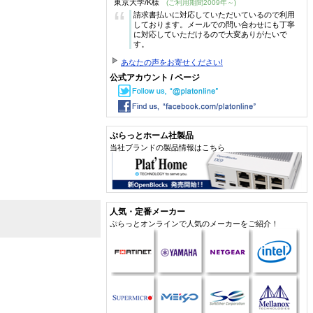
東京大学/K様
(ご利用期間2009年～)
“
請求書払いに対応していただいているので利用
しております。メールでの問い合わせにも丁寧
に対応していただけるので大変ありがたいで
す。
あなたの声をお寄せください!
公式アカウント / ページ
ぷらっとホーム社製品
当社ブランドの製品情報はこちら
人気・定番メーカー
ぷらっとオンラインで人気のメーカーをご紹介！