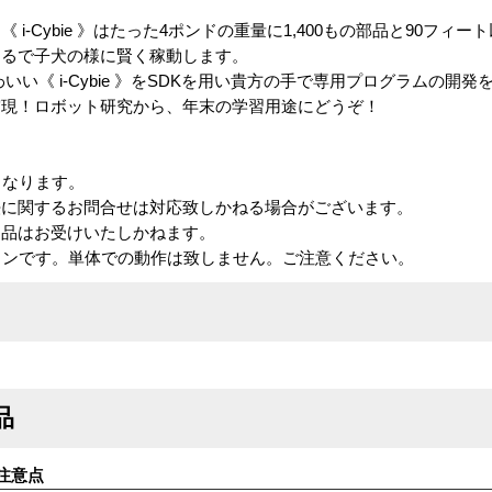
i-Cybie 》はたった4ポンドの重量に1,400もの部品と90フィ
まるで子犬の様に賢く稼動します。
はこのかわいい《 i-Cybie 》をSDKを用い貴方の手で専用プログラムの
実現！ロボット研究から、年末の学習用途にどうぞ！
となります。
法に関するお問合せは対応致しかねる場合がございます。
返品はお受けいたしかねます。
プションです。単体での動作は致しません。ご注意ください。
品
注意点