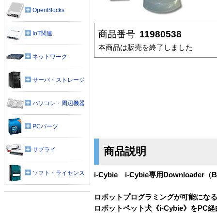
OpenBlocks
商品番号
11980538
IoT関連
本商品は販売を終了しました
ネットワーク
サーバ・ストレージ
パソコン・周辺機器
PCパーツ
商品説明
サプライ
ソフト・ライセンス
i-Cybie i-Cybie専用Downloader（
ロボットプログラミングが可能になるツール《
ロボットペット犬《i-Cybie》をP