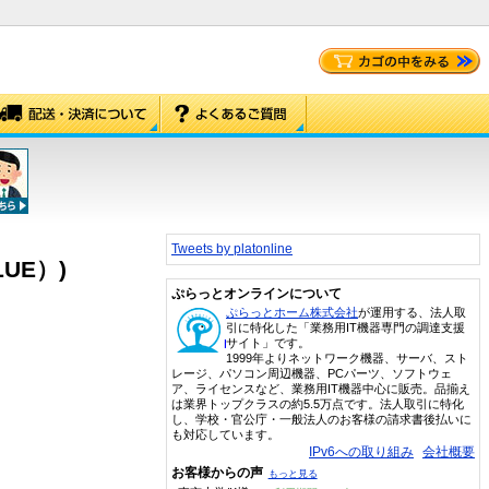
Tweets by platonline
LUE）)
ぷらっとオンラインについて
ぷらっとホーム株式会社
が運用する、法人取
引に特化した「業務用IT機器専門の調達支援
サイト」です。
1999年よりネットワーク機器、サーバ、スト
レージ、パソコン周辺機器、PCパーツ、ソフトウェ
ア、ライセンスなど、業務用IT機器中心に販売。品揃え
は業界トップクラスの約5.5万点です。法人取引に特化
し、学校・官公庁・一般法人のお客様の請求書後払いに
も対応しています。
IPv6への取り組み
会社概要
お客様からの声
もっと見る