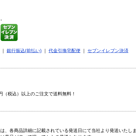
す。
｜
銀行振込(前払い)
｜
代金引換宅配便
｜
セブンイレブン決済
00円（税込）以上のご注文で送料無料！
ては、各商品詳細に記載されている発送日にて当社より発送いたし