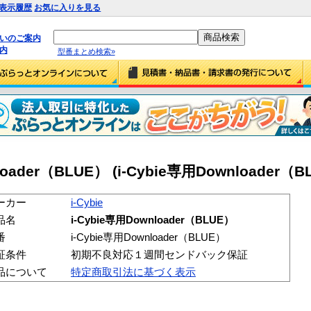
表示履歴
お気に入りを見る
払いのご案内
内
型番まとめ検索»
nloader（BLUE） (i-Cybie専用Downloader（B
ーカー
i-Cybie
品名
i-Cybie専用Downloader（BLUE）
番
i-Cybie専用Downloader（BLUE）
証条件
初期不良対応１週間センドバック保証
品について
特定商取引法に基づく表示