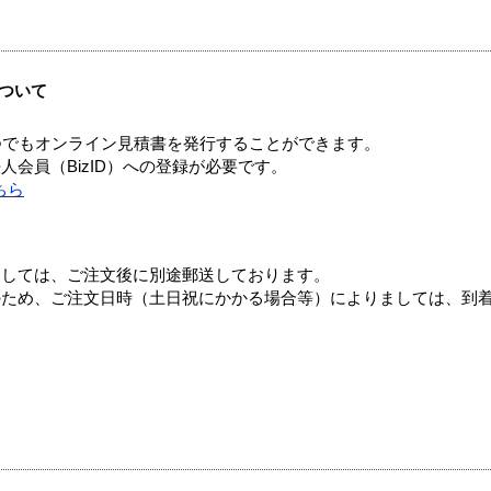
ついて
つでもオンライン見積書を発行することができます。
会員（BizID）への登録が必要です。
ちら
ましては、ご注文後に別途郵送しております。
のため、ご注文日時（土日祝にかかる場合等）によりましては、到