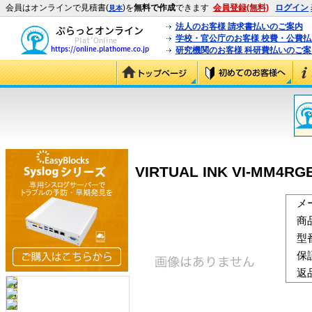
会員はオンラインで見積書(
)を
無料で作成
できます
会員登録(無料)
ログイン
見本
法人のお客様 請求書払いのご案内
学校・官公庁のお客様 校費・公費
研究機関のお客様 科研費払いのご案
VIRTUAL INK VI-MM4RG
メ
商
型
保
返