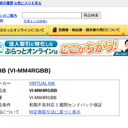
表示履歴
お気に入りを見る
払いのご案内
内
型番まとめ検索»
BB (VI-MM4RGBB)
ーカー
VIRTUAL INK
品名
VI-MM4RGBB
番
VI-MM4RGBB
証条件
初期不良対応１週間センドバック保証
品について
特定商取引法に基づく表示