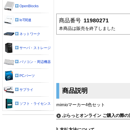
OpenBlocks
商品番号
11980271
IoT関連
本商品は販売を終了しました
ネットワーク
サーバ・ストレージ
パソコン・周辺機器
PCパーツ
商品説明
サプライ
ソフト・ライセンス
mimioマーカー4色セット
ぷらっとオンライン ご購入の際の
支払方法について