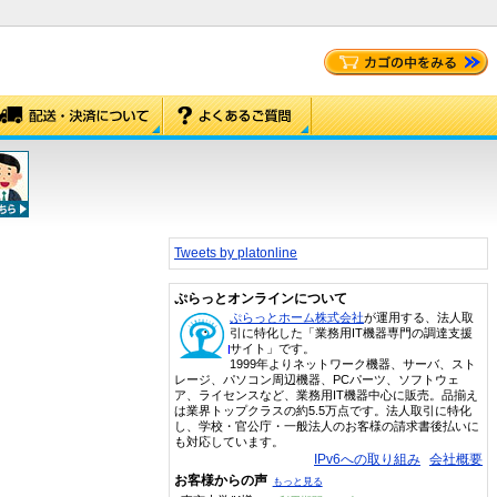
Tweets by platonline
ぷらっとオンラインについて
ぷらっとホーム株式会社
が運用する、法人取
引に特化した「業務用IT機器専門の調達支援
サイト」です。
1999年よりネットワーク機器、サーバ、スト
レージ、パソコン周辺機器、PCパーツ、ソフトウェ
ア、ライセンスなど、業務用IT機器中心に販売。品揃え
は業界トップクラスの約5.5万点です。法人取引に特化
し、学校・官公庁・一般法人のお客様の請求書後払いに
も対応しています。
IPv6への取り組み
会社概要
お客様からの声
もっと見る