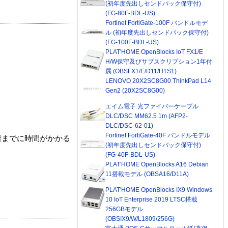
(初年度先出しセンドバック保守付)
(FG-80F-BDL-US)
Fortinet FortiGate-100F バンドルモデ
ル (初年度先出しセンドバック保守付)
(FG-100F-BDL-US)
PLAT'HOME OpenBlocks IoT FX1/E
H/W保守及びサブスクリプション1年付
属 (OBSFX1/E/D11/H1S1)
LENOVO 20X2SC8G00 ThinkPad L14
Gen2 (20X2SC8G00)
エイム電子 光ファイバーケーブル
DLC/DSC MM62.5 1m (AFP2-
DLC/DSC-62-01)
Fortinet FortiGate-40F バンドルモデル
着までに時間がかかる
(初年度先出しセンドバック保守付)
(FG-40F-BDL-US)
PLAT'HOME OpenBlocks A16 Debian
11搭載モデル (OBSA16/D11A)
PLAT'HOME OpenBlocks IX9 Windows
10 IoT Enterprise 2019 LTSC搭載
256GBモデル
(OBSIX9/W/L1809/256G)