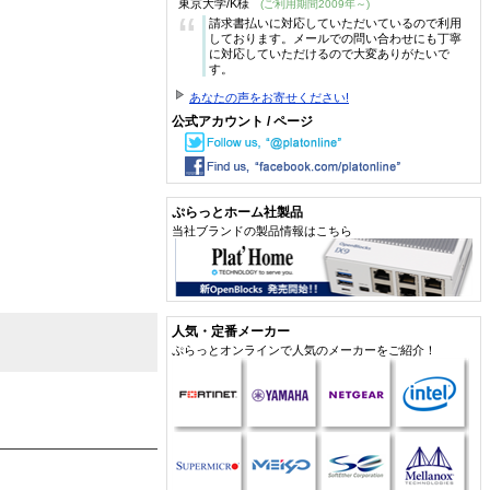
東京大学/K様
(ご利用期間2009年～)
“
請求書払いに対応していただいているので利用
しております。メールでの問い合わせにも丁寧
に対応していただけるので大変ありがたいで
す。
あなたの声をお寄せください!
公式アカウント / ページ
ぷらっとホーム社製品
当社ブランドの製品情報はこちら
人気・定番メーカー
ぷらっとオンラインで人気のメーカーをご紹介！