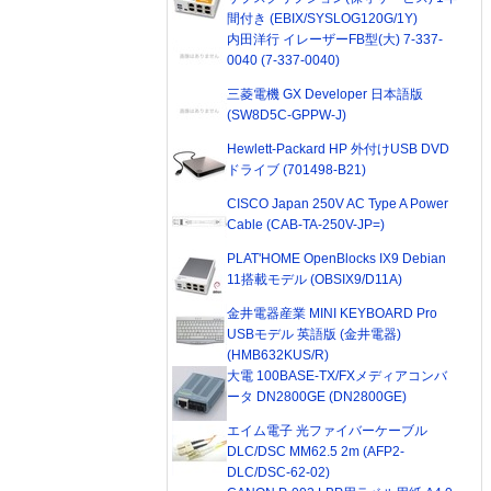
間付き (EBIX/SYSLOG120G/1Y)
内田洋行 イレーザーFB型(大) 7-337-
0040 (7-337-0040)
三菱電機 GX Developer 日本語版
(SW8D5C-GPPW-J)
Hewlett-Packard HP 外付けUSB DVD
ドライブ (701498-B21)
CISCO Japan 250V AC Type A Power
Cable (CAB-TA-250V-JP=)
PLAT'HOME OpenBlocks IX9 Debian
11搭載モデル (OBSIX9/D11A)
金井電器産業 MINI KEYBOARD Pro
USBモデル 英語版 (金井電器)
(HMB632KUS/R)
大電 100BASE-TX/FXメディアコンバ
ータ DN2800GE (DN2800GE)
エイム電子 光ファイバーケーブル
DLC/DSC MM62.5 2m (AFP2-
DLC/DSC-62-02)