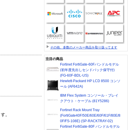
その他、多数のメーカー商品を取り扱ってます
注目の商品
Fortinet FortiGate-60Fバンドルモデル
(初年度先出しセンドバック保守付)
(FG-60F-BDL-US)
Hewlett-Packard HP LCD 8500 コンソ
ール (AF642A)
IBM Flex System コンソール・ブレイ
クアウト・ケーブル (81Y5286)
Fortinet Rack Mount Tray
ます。
(FortiGate40F/50E/60E/60F/61F/80E/8
0F/FS-108E) (SP-RACKTRAY-02)
Fortinet FortiGate-80F バンドルモデル