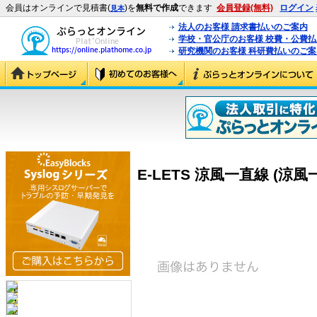
会員はオンラインで見積書(
)を
無料で作成
できます
会員登録(無料)
ログイン
見本
法人のお客様 請求書払いのご案内
学校・官公庁のお客様 校費・公費
研究機関のお客様 科研費払いのご案
E-LETS 涼風一直線 (涼風