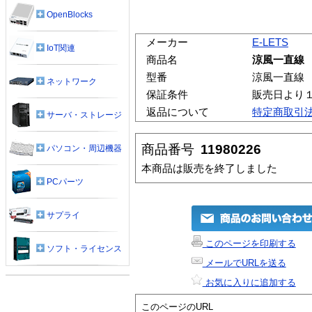
OpenBlocks
メーカー
E-LETS
IoT関連
商品名
涼風一直線
型番
涼風一直線
ネットワーク
保証条件
販売日より
返品について
特定商取引
サーバ・ストレージ
商品番号
11980226
パソコン・周辺機器
本商品は販売を終了しました
PCパーツ
サプライ
このページを印刷する
ソフト・ライセンス
メールでURLを送る
お気に入りに追加する
このページのURL