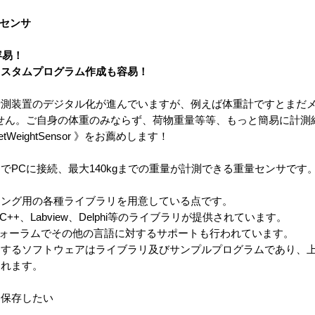
量センサ
容易！
カスタムプログラム作成も容易！
計測装置のデジタル化が進んでいますが、例えば体重計ですとまだ
せん。ご自身の体重のみならず、荷物重量等等、もっと簡易に計測
WeightSensor 》をお薦めします！
》はUSB経由でPCに接続、最大140kgまでの重量が計測できる重量センサです
ミング用の各種ライブラリを用意している点です。
asic、C++、Labview、Delphi等のライブラリが提供されています。
ォーラムでその他の言語に対するサポートも行われています。
属するソフトウェアはライブラリ及びサンプルプログラムであり、
されます。
に保存したい