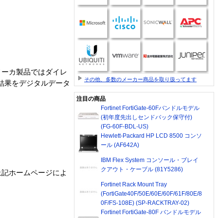
メーカ製品ではダイレ
その他、多数のメーカー商品を取り扱ってます
結果をデジタルデータ
注目の商品
Fortinet FortiGate-60Fバンドルモデル
。
(初年度先出しセンドバック保守付)
(FG-60F-BDL-US)
Hewlett-Packard HP LCD 8500 コンソ
ール (AF642A)
IBM Flex System コンソール・ブレイ
クアウト・ケーブル (81Y5286)
上記ホームページによ
Fortinet Rack Mount Tray
(FortiGate40F/50E/60E/60F/61F/80E/8
0F/FS-108E) (SP-RACKTRAY-02)
Fortinet FortiGate-80F バンドルモデル