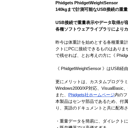
Phidgets PhidgetWeightSensor
140kgまで計測可能なUSB接続の重
USB接続で重量表示やデータ取得が
各種ソフトウェアライブラリにより
昨今は体重計を始めとする各種重量
クトにPCに接続できるものはありま
で残せれば、とお考えの方に《 Phidget
《 PhidgetWeightSensor 
更にメリットは、カスタムプログラ
Windows2000/XP対応、VisualB
また、
Phidgets社ホームページ
内のフ
本製品はセンサ部品であるため、付
り、英語のドキュメントと共に配布
・重量データを簡易に、ダイレクト
・既存機器では高価すぎる