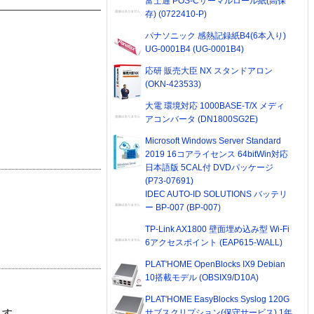
富士通 POS-Cサーマルロール紙(高保
存) (0722410-P)
パナソニック 感熱記録紙B4(6本入り)
UG-0001B4 (UG-0001B4)
応研 販売大臣 NX スタンドアロン
(OKN-423533)
大電 環境対応 1000BASE-T/X メディ
アコンバータ (DN1800SG2E)
Microsoft Windows Server Standard
2019 16コアライセンス 64bitWin対応
日本語版 5CAL付 DVDパッケージ
(P73-07691)
IDEC AUTO-ID SOLUTIONS バッテリ
ー BP-007 (BP-007)
TP-Link AX1800 壁面埋め込み型 Wi-Fi
6アクセスポイント (EAP615-WALL)
PLAT'HOME OpenBlocks IX9 Debian
10搭載モデル (OBSIX9/D10A)
PLAT'HOME EasyBlocks Syslog 120G
サブスクリプション(保守サービス) 1年
ます。