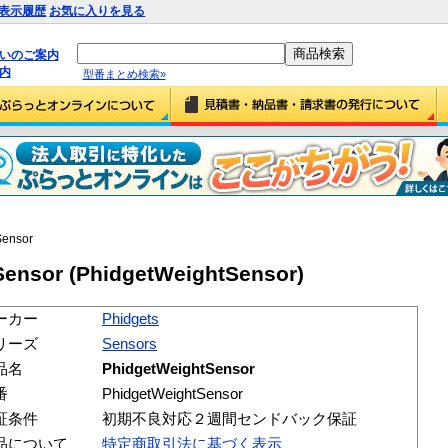
表示履歴
お気に入りを見る
払いのご案内
内
型番まとめ検索»
Sensor
Sensor (PhidgetWeightSensor)
ーカー
Phidgets
リーズ
Sensors
品名
PhidgetWeightSensor
番
PhidgetWeightSensor
証条件
初期不良対応２週間センドバック保証
品について
特定商取引法に基づく表示