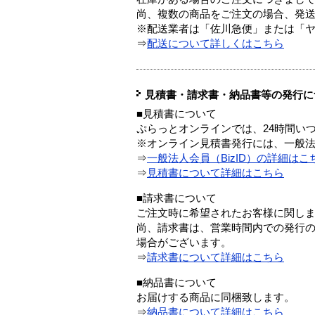
尚、複数の商品をご注文の場合、発
※配送業者は「佐川急便」または「
⇒
配送について詳しくはこちら
見積書・請求書・納品書等の発行に
■見積書について
ぷらっとオンラインでは、24時間い
※オンライン見積書発行には、一般法人
⇒
一般法人会員（BizID）の詳細はこ
⇒
見積書について詳細はこちら
■請求書について
ご注文時に希望されたお客様に関し
尚、請求書は、営業時間内での発行
場合がございます。
⇒
請求書について詳細はこちら
■納品書について
お届けする商品に同梱致します。
⇒
納品書について詳細はこちら