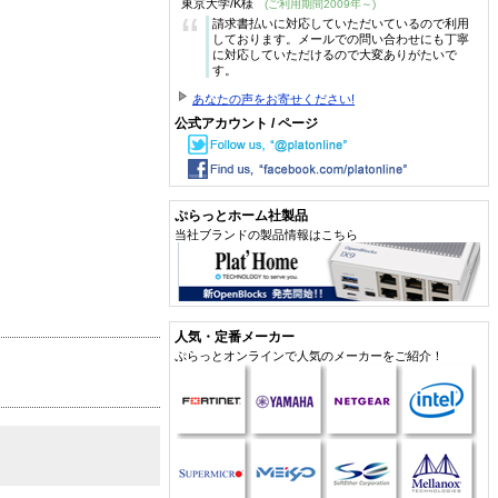
東京大学/K様
(ご利用期間2009年～)
“
請求書払いに対応していただいているので利用
しております。メールでの問い合わせにも丁寧
に対応していただけるので大変ありがたいで
す。
あなたの声をお寄せください!
公式アカウント / ページ
ぷらっとホーム社製品
当社ブランドの製品情報はこちら
人気・定番メーカー
ぷらっとオンラインで人気のメーカーをご紹介！