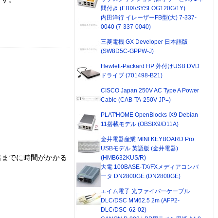
間付き (EBIX/SYSLOG120G/1Y)
内田洋行 イレーザーFB型(大) 7-337-
0040 (7-337-0040)
三菱電機 GX Developer 日本語版
(SW8D5C-GPPW-J)
Hewlett-Packard HP 外付けUSB DVD
ドライブ (701498-B21)
CISCO Japan 250V AC Type A Power
Cable (CAB-TA-250V-JP=)
PLAT'HOME OpenBlocks IX9 Debian
11搭載モデル (OBSIX9/D11A)
金井電器産業 MINI KEYBOARD Pro
USBモデル 英語版 (金井電器)
着までに時間がかかる
(HMB632KUS/R)
大電 100BASE-TX/FXメディアコンバ
ータ DN2800GE (DN2800GE)
エイム電子 光ファイバーケーブル
DLC/DSC MM62.5 2m (AFP2-
DLC/DSC-62-02)