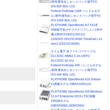
(初年度先出しセンドバック保守付)
(FG-80F-BDL-US)
Fortinet FortiGate-100F バンドルモデ
ル (初年度先出しセンドバック保守付)
(FG-100F-BDL-US)
PLAT'HOME OpenBlocks IoT FX1/E
H/W保守及びサブスクリプション1年付
属 (OBSFX1/E/D11/H1S1)
LENOVO 20X2SC8G00 ThinkPad L14
Gen2 (20X2SC8G00)
エイム電子 光ファイバーケーブル
DLC/DSC MM62.5 1m (AFP2-
DLC/DSC-62-01)
Fortinet FortiGate-40F バンドルモデル
(初年度先出しセンドバック保守付)
(FG-40F-BDL-US)
PLAT'HOME OpenBlocks A16 Debian
11搭載モデル (OBSA16/D11A)
PLAT'HOME OpenBlocks IX9 Windows
10 IoT Enterprise 2019 LTSC搭載
256GBモデル
(OBSIX9/W/L1809/256G)