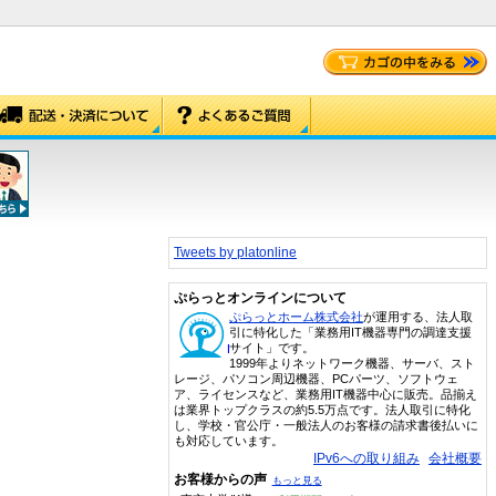
Tweets by platonline
ぷらっとオンラインについて
ぷらっとホーム株式会社
が運用する、法人取
引に特化した「業務用IT機器専門の調達支援
サイト」です。
1999年よりネットワーク機器、サーバ、スト
レージ、パソコン周辺機器、PCパーツ、ソフトウェ
ア、ライセンスなど、業務用IT機器中心に販売。品揃え
は業界トップクラスの約5.5万点です。法人取引に特化
し、学校・官公庁・一般法人のお客様の請求書後払いに
も対応しています。
IPv6への取り組み
会社概要
お客様からの声
もっと見る