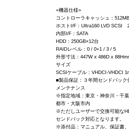
<機器仕様>
コントローラキャッシュ：512M
ホストI/F：Ultra160 LVD SCSI 2
内部I/F：SATA
HDD：250GB×12台
RAIDレベル：0 / 0+1 / 3 / 5
外形寸法：447W x 486D x 8
サイズ
SCSIケーブル：VHDCI-VHDCI 
■製品保証：３年間センドバック
メンテナンス
※指定地域：東京・神奈川・千
都市・大阪市内
※ただしユーザーで交換可能なH
センドバック対応となります。
※添付品：マニュアル、保証書、