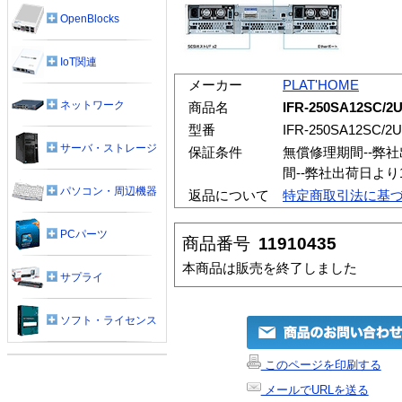
OpenBlocks
IoT関連
メーカー
PLAT'HOME
ネットワーク
商品名
IFR-250SA12SC/2
型番
IFR-250SA12SC/2U
サーバ・ストレージ
保証条件
無償修理期間--弊
間--弊社出荷日よ
パソコン・周辺機器
返品について
特定商取引法に基
PCパーツ
商品番号
11910435
本商品は販売を終了しました
サプライ
ソフト・ライセンス
このページを印刷する
メールでURLを送る