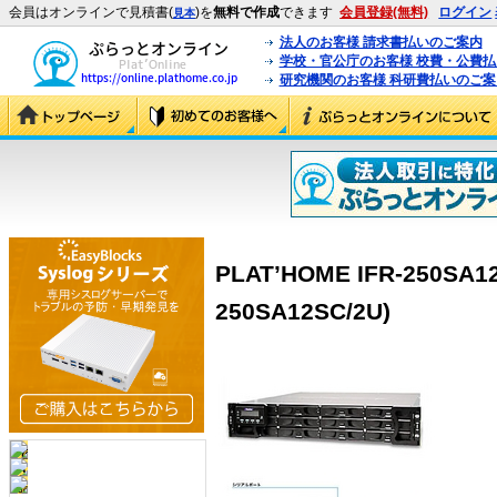
会員はオンラインで見積書(
)を
無料で作成
できます
会員登録(無料)
ログイン
見本
法人のお客様 請求書払いのご案内
学校・官公庁のお客様 校費・公費
研究機関のお客様 科研費払いのご案
PLAT’HOME IFR-250SA12
250SA12SC/2U)